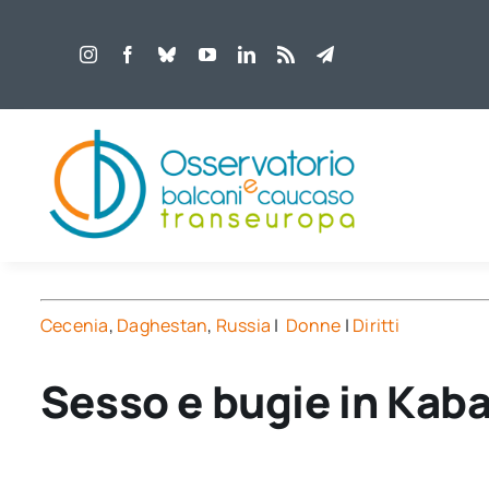
Salta
al
contenuto
Cecenia
,
Daghestan
,
Russia
|
Donne
|
Diritti
Sesso e bugie in Kabar