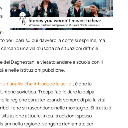
e
ali
 i
to per i casi su cui davvero la corte si esprime, ma
ercano una via d’uscita da situazioni difficili.
e del Daghestan, è vietato andare a scuola con il
tà e nelle istituzioni pubbliche.
in
un’analisi che introduce la serie
, è che la
’Unione sovietica. Troppo facile dare la colpa
nella regione caratterizzando sempre di più la vita
 ribelli che si nascondono nelle montagne. Si tratta di
 situazione attuale, in cui tradizioni spesso
’Islam nella regione, vengono richiamate per