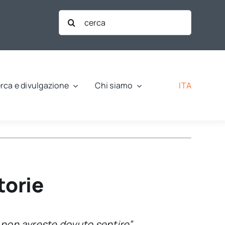
Cerca
per:
ITA
rca e divulgazione
Chi siamo
torie
 non avreste dovuto sentire”.