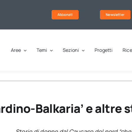
Abbonati
Newsletter
Aree
Temi
Sezioni
Progetti
Rice
dino-Balkaria’ e altre s
Storie di donne dal Caucaso del nord “che