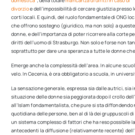
domestica
, della totale
mancanza di diritti in caso di
divorzio
e dell’impossibilità di cercare giustizia presso l
corti locali. E quindi, del ruolo fondamentale di ONG loc
che offrono sostegno (giuridico, ma non solo) a queste
donne, e dell’importanza di poter ricorrere alla corte per
diritti dell’uomo di Strasburgo. Non solo e forse non tan
soprattutto per dare una speranza a tutte le donne che c
Emerge anche la complessità dell’area. In alcune scuol
velo. In Cecenia, è ora obbligatorio a scuola, in universi
La sensazione generale, espressa sia dalle autrici, sia 
situazione delle donne sia peggiorata dopo il crollo dell
all’Islam fondamentalista, che pure si sta diffondendo 
quotidiana delle persone, ben al di là dei gruppuscoli di
un sistema complesso di fattori che ha reso possibile la
antecedenti la diffusione (relativamente recente) dell