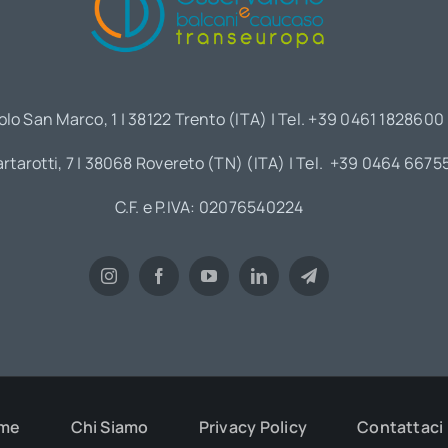
olo San Marco, 1 | 38122 Trento (ITA) | Tel. +39 0461 1828600
artarotti, 7 | 38068 Rovereto (TN) (ITA) | Tel. +39 0464 6675
C.F. e P.IVA: 02076540224
me
Chi Siamo
Privacy Policy
Contattaci