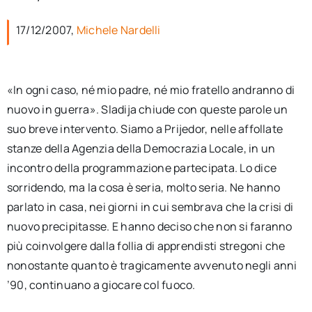
per:
17/12/2007,
Michele Nardelli
Newsletter
«In ogni caso, né mio padre, né mio fratello andranno di
Ita
nuovo in guerra». Sladija chiude con queste parole un
suo breve intervento. Siamo a Prijedor, nelle affollate
stanze della Agenzia della Democrazia Locale, in un
incontro della programmazione partecipata. Lo dice
sorridendo, ma la cosa è seria, molto seria. Ne hanno
parlato in casa, nei giorni in cui sembrava che la crisi di
nuovo precipitasse. E hanno deciso che non si faranno
più coinvolgere dalla follia di apprendisti stregoni che
nonostante quanto è tragicamente avvenuto negli anni
’90, continuano a giocare col fuoco.