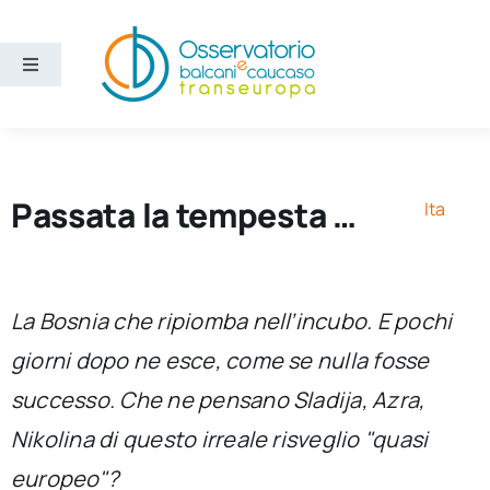
Salta
al
contenuto
Toggle
Navigation
Aree
Temi
Passata la tempesta …
Ita
Ricerca e divulgazione
La Bosnia che ripiomba nell’incubo. E pochi
Sezioni
giorni dopo ne esce, come se nulla fosse
successo. Che ne pensano Sladija, Azra,
Chi siamo
Nikolina di questo irreale risveglio "quasi
Cerca
europeo"?