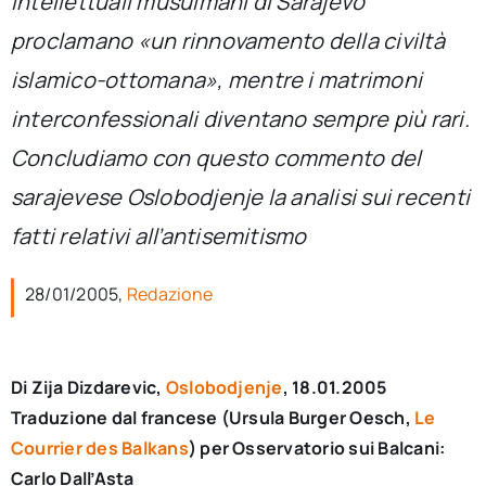
intellettuali musulmani di Sarajevo
per:
proclamano «un rinnovamento della civiltà
Newsletter
islamico-ottomana», mentre i matrimoni
interconfessionali diventano sempre più rari.
Ita
Concludiamo con questo commento del
sarajevese Oslobodjenje la analisi sui recenti
fatti relativi all’antisemitismo
28/01/2005,
Redazione
Di Zija Dizdarevic,
Oslobodjenje
, 18.01.2005
Traduzione dal francese (Ursula Burger Oesch,
Le
Courrier des Balkans
) per Osservatorio sui Balcani:
Carlo Dall’Asta