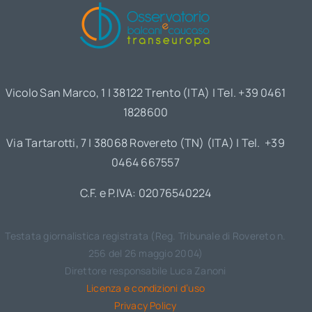
Vicolo San Marco, 1 | 38122 Trento (ITA) | Tel. +39 0461
1828600
Via Tartarotti, 7 | 38068 Rovereto (TN) (ITA) | Tel. +39
0464 667557
C.F. e P.IVA: 02076540224
Testata giornalistica registrata (Reg. Tribunale di Rovereto n.
256 del 26 maggio 2004)
Direttore responsabile Luca Zanoni
Licenza e condizioni d’uso
Privacy Policy