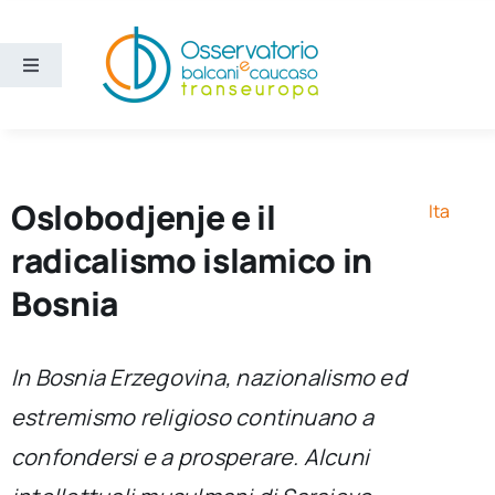
Salta
al
contenuto
Toggle
Navigation
Aree
Temi
Oslobodjenje e il
Ita
radicalismo islamico in
Ricerca e divulgazione
Bosnia
Sezioni
In Bosnia Erzegovina, nazionalismo ed
estremismo religioso continuano a
Chi siamo
confondersi e a prosperare. Alcuni
Cerca