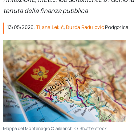
per:
tenuta della finanza pubblica
Newsletter
13/05/2026,
Tijana Lekić
,
Đurđa Radulović
Podgorica
Ita
Mappa del Montenegro © aileenchik / Shutterstock