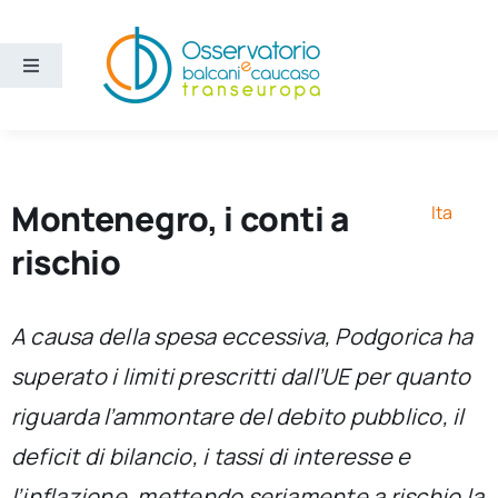
Salta
al
contenuto
Toggle
Navigation
Aree
Temi
Montenegro, i conti a
Ita
rischio
Ricerca e divulgazione
A causa della spesa eccessiva, Podgorica ha
Sezioni
superato i limiti prescritti dall’UE per quanto
riguarda l’ammontare del debito pubblico, il
Chi siamo
deficit di bilancio, i tassi di interesse e
Cerca
l’inflazione, mettendo seriamente a rischio la