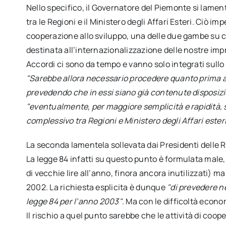
Nello specifico, il Governatore del Piemonte si lame
tra le Regioni e il Ministero degli Affari Esteri. Ciò impe
cooperazione allo sviluppo, una delle due gambe su cui
destinata all’internazionalizzazione delle nostre impre
Accordi ci sono da tempo e vanno solo integrati sullo
"Sarebbe allora necessario procedere quanto prima al
prevedendo che in essi siano già contenute disposizi
"eventualmente, per maggiore semplicità e rapidità, 
complessivo tra Regioni e Ministero degli Affari ester
La seconda lamentela sollevata dai Presidenti delle R
La legge 84 infatti su questo punto è formulata male,
di vecchie lire all’anno, finora ancora inutilizzati) ma
2002. La richiesta esplicita è dunque
"di prevedere n
legge 84 per l’anno 2003"
. Ma con le difficoltà econo
Il rischio a quel punto sarebbe che le attività di coo