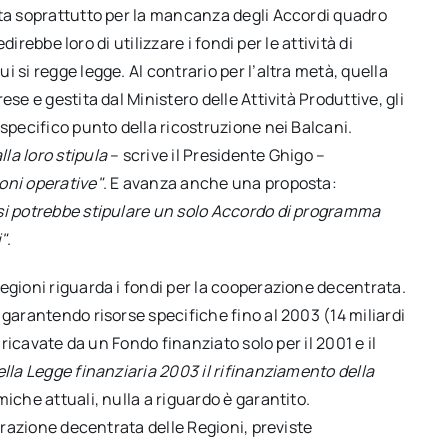
nta soprattutto per la mancanza degli Accordi quadro
direbbe loro di utilizzare i fondi per le attività di
 si regge legge. Al contrario per l’altra metà, quella
se e gestita dal Ministero delle Attività Produttive, gli
 specifico punto della ricostruzione nei Balcani.
la loro stipula
– scrive il Presidente Ghigo –
oni operative"
. E avanza anche una proposta:
si potrebbe stipulare un solo Accordo di programma
i"
.
egioni riguarda i fondi per la cooperazione decentrata.
 garantendo risorse specifiche fino al 2003 (14 miliardi
 ricavate da un Fondo finanziato solo per il 2001 e il
ella Legge finanziaria 2003 il rifinanziamento della
miche attuali, nulla a riguardo è garantito.
perazione decentrata delle Regioni, previste