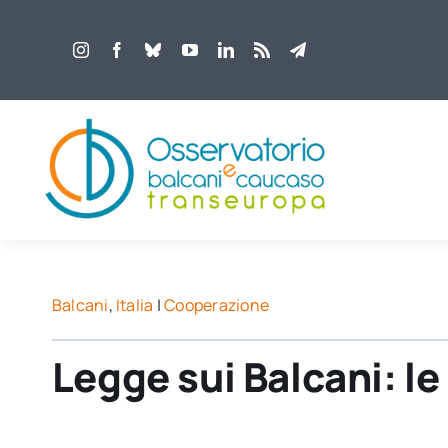
Salta
al
contenuto
Balcani
,
Italia
|
Cooperazione
Legge sui Balcani: l