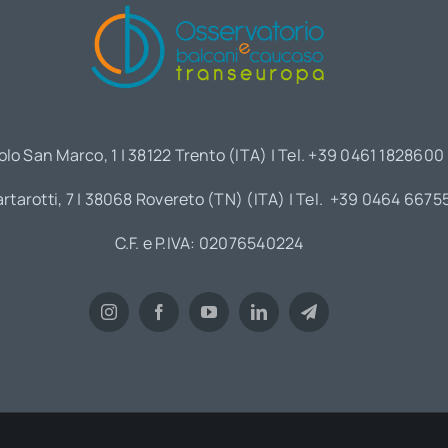
olo San Marco, 1 | 38122 Trento (ITA) | Tel. +39 0461 1828600
artarotti, 7 | 38068 Rovereto (TN) (ITA) | Tel. +39 0464 6675
C.F. e P.IVA: 02076540224