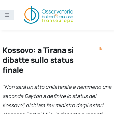
Salta
al
contenuto
Toggle
Navigation
Aree
Temi
Kossovo: a Tirana si
Ita
dibatte sullo status
Ricerca e divulgazione
finale
Sezioni
"Non sarà un atto unilaterale e nemmeno una
seconda Dayton a definire lo status del
Chi siamo
Kossovo", dichiara l’ex ministro degli esteri
Cerca