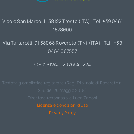
Vicolo San Marco, 1 | 38122 Trento (ITA) | Tel. +39 0461
1828600
Via Tartarotti, 7 | 38068 Rovereto (TN) (ITA) | Tel. +39
0464 667557
C.F. e P.IVA: 02076540224
Testata giornalistica registrata (Reg. Tribunale di Rovereto n.
256 del 26 maggio 2004)
Direttore responsabile Luca Zanoni
Licenza e condizioni d’uso
Privacy Policy