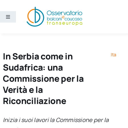
Salta
al
contenuto
Toggle
Navigation
Aree
Temi
In Serbia come in
Ita
Sudafrica: una
Ricerca e divulgazione
Commissione per la
Verità e la
Sezioni
Riconciliazione
Chi siamo
Inizia i suoi lavori la Commissione per la
Cerca