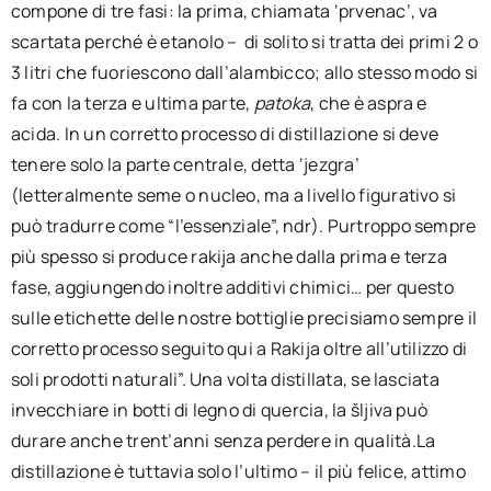
compone di tre fasi: la prima, chiamata ‘prvenac’, va
scartata perché è etanolo – di solito si tratta dei primi 2 o
3 litri che fuoriescono dall’alambicco; allo stesso modo si
fa con la terza e ultima parte,
patoka
, che è aspra e
acida. In un corretto processo di distillazione si deve
tenere solo la parte centrale, detta ‘jezgra’
(letteralmente seme o nucleo, ma a livello figurativo si
può tradurre come “l’essenziale”, ndr). Purtroppo sempre
più spesso si produce rakija anche dalla prima e terza
fase, aggiungendo inoltre additivi chimici… per questo
sulle etichette delle nostre bottiglie precisiamo sempre il
corretto processo seguito qui a Rakija oltre all’utilizzo di
soli prodotti naturali”. Una volta distillata, se lasciata
invecchiare in botti di legno di quercia, la šljiva può
durare anche trent’anni senza perdere in qualità.La
distillazione è tuttavia solo l’ultimo – il più felice, attimo