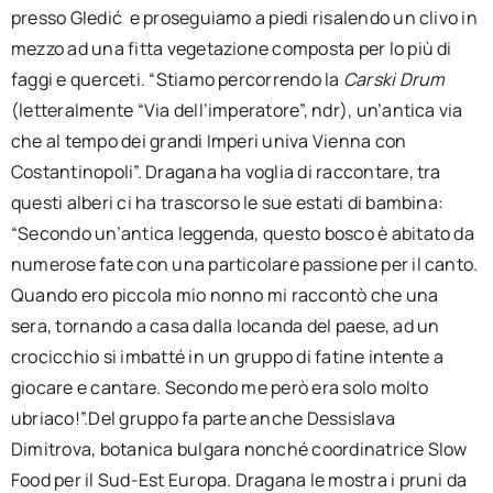
presso Gledić e proseguiamo a piedi risalendo un clivo in
mezzo ad una fitta vegetazione composta per lo più di
faggi e querceti. “Stiamo percorrendo la
Carski Drum
(letteralmente “Via dell’imperatore”, ndr), un’antica via
che al tempo dei grandi Imperi univa Vienna con
Costantinopoli”. Dragana ha voglia di raccontare, tra
questi alberi ci ha trascorso le sue estati di bambina:
“Secondo un’antica leggenda, questo bosco è abitato da
numerose fate con una particolare passione per il canto.
Quando ero piccola mio nonno mi raccontò che una
sera, tornando a casa dalla locanda del paese, ad un
crocicchio si imbatté in un gruppo di fatine intente a
giocare e cantare. Secondo me però era solo molto
ubriaco!”.Del gruppo fa parte anche Dessislava
Dimitrova, botanica bulgara nonché coordinatrice Slow
Food per il Sud-Est Europa. Dragana le mostra i pruni da