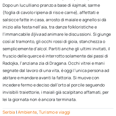
Dopo un luculliano pranzo a base di
kajmak
, sarme
(foglia di cavolo ripiena di riso e carne), affettati e
salsicce fatte in casa, arrosto di maiale e agnello si dà
inizio alla festa nell’aia, tra danze folkloristiche e
l’immancabile
šljiva
ad animare le discussioni. Si giunge
così al tramonto, gli occhi rossi di gioia, stanchezza o
semplicemente d’alcol. Partiti anche gli ultimi invitati, il
fruscio delle querce è interrotto solamente dai passi di
Radojka, l’anziana zia di Dragana. Occhi vitrei e mani
segnate dal lavoro di una vita, è oggi l’unica persona ad
abitare e mandare avanti la fattoria. Si muove con
incedere fermo e deciso dall’orto al porcile seguendo
invisibili traiettorie, i maiali già scalpitano affamati, per
lei la giornata non è ancora terminata.
Serbia
|
Ambiente
,
Turismo e viaggi