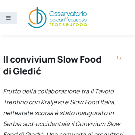
Salta
al
contenuto
Toggle
Navigation
Aree
Temi
Il convivium Slow Food
Ita
di Gledić
Ricerca e divulgazione
Frutto della collaborazione tra il Tavolo
Sezioni
Trentino con Kraljevo e Slow Food Italia,
nell’estate scorsa è stato inaugurato in
Chi siamo
Serbia sud-occidentale il Convivium Slow
Cerca
Food di Gledić. Una comunità di produttori