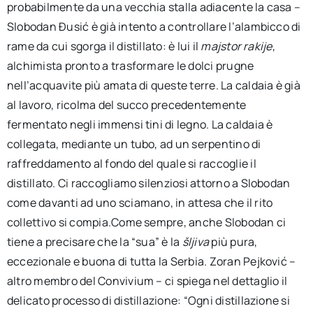
probabilmente da una vecchia stalla adiacente la casa –
Slobodan Đusić è già intento a controllare l’alambicco di
rame da cui sgorga il distillato: è lui il
majstor rakije
,
alchimista pronto a trasformare le dolci prugne
nell’acquavite più amata di queste terre. La caldaia è già
al lavoro, ricolma del succo precedentemente
fermentato negli immensi tini di legno. La caldaia è
collegata, mediante un tubo, ad un serpentino di
raffreddamento al fondo del quale si raccoglie il
distillato. Ci raccogliamo silenziosi attorno a Slobodan
come davanti ad uno sciamano, in attesa che il rito
collettivo si compia.Come sempre, anche Slobodan ci
tiene a precisare che la “sua” è la
šljiva
più pura,
eccezionale e buona di tutta la Serbia. Zoran Pejković –
altro membro del Convivium – ci spiega nel dettaglio il
delicato processo di distillazione: “Ogni distillazione si