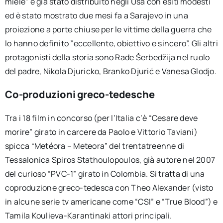
miele” è già stato distribuito negli Usa con esiti modesti
ed è stato mostrato due mesi fa a Sarajevo in una
proiezione a porte chiuse per le vittime della guerra che
lo hanno definito ”eccellente, obiettivo e sincero”. Gli altri
protagonisti della storia sono Rade Šerbedžija nel ruolo
del padre, Nikola Djuricko, Branko Djurić e Vanesa Glodjo.
Co-produzioni greco-tedesche
Tra i 18 film in concorso (per l’Italia c’è “Cesare deve
morire” girato in carcere da Paolo e Vittorio Taviani)
spicca “Metéora – Meteora” del trentatreenne di
Tessalonica Spiros Stathoulopoulos, già autore nel 2007
del curioso “PVC-1” girato in Colombia. Si tratta di una
coproduzione greco-tedesca con Theo Alexander (visto
in alcune serie tv americane come “CSI” e “True Blood”) e
Tamila Koulieva-Karantinaki attori principali.