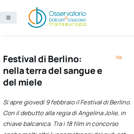
Salta
al
contenuto
Toggle
Navigation
Aree
Temi
Festival di Berlino:
Ita
nella terra del sangue e
Ricerca e divulgazione
del miele
Sezioni
Si apre giovedì 9 febbraio il Festival di Berlino.
Con il debutto alla regia di Angelina Jolie, in
Chi siamo
chiave balcanica. Tra i 18 film in concorso
Cerca