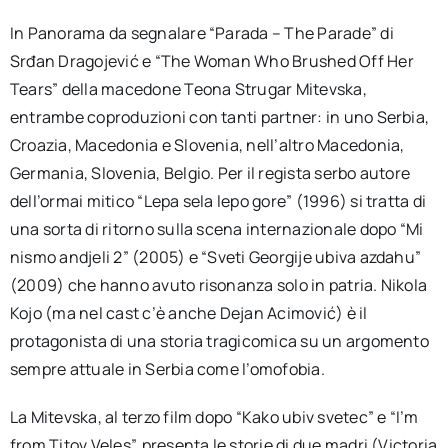
In Panorama da segnalare “Parada – The Parade” di
Srđan Dragojević e “The Woman Who Brushed Off Her
Tears” della macedone Teona Strugar Mitevska,
entrambe coproduzioni con tanti partner: in uno Serbia,
Croazia, Macedonia e Slovenia, nell’altro Macedonia,
Germania, Slovenia, Belgio. Per il regista serbo autore
dell’ormai mitico “Lepa sela lepo gore” (1996) si tratta di
una sorta di ritorno sulla scena internazionale dopo “Mi
nismo andjeli 2” (2005) e “Sveti Georgije ubiva azdahu”
(2009) che hanno avuto risonanza solo in patria. Nikola
Kojo (ma nel cast c’è anche Dejan Acimović) è il
protagonista di una storia tragicomica su un argomento
sempre attuale in Serbia come l’omofobia.
La Mitevska, al terzo film dopo “Kako ubiv svetec” e “I’m
from Titov Veles”, presenta le storie di due madri (Victoria