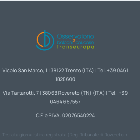
Vicolo San Marco, 1 | 38122 Trento (ITA) | Tel. +39 0461
1828600
Via Tartarotti, 7 | 38068 Rovereto (TN) (ITA) | Tel. +39
0464 667557
C.F. e P.IVA: 02076540224
Testata giornalistica registrata (Reg. Tribunale di Rovereto n.