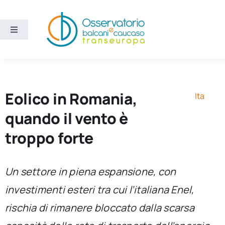
Salta
al
contenuto
Toggle
Navigation
Aree
Temi
Eolico in Romania,
Ita
quando il vento è
Ricerca e divulgazione
troppo forte
Sezioni
Un settore in piena espansione, con
investimenti esteri tra cui l’italiana Enel,
Chi siamo
rischia di rimanere bloccato dalla scarsa
Cerca