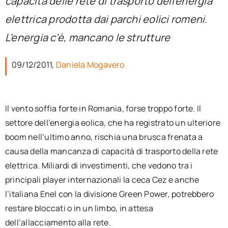
capacità delle rete di trasporto dell’energia
per:
elettrica prodotta dai parchi eolici romeni.
Newsletter
L’energia c’è, mancano le strutture
09/12/2011,
Daniela Mogavero
Ita
Il vento soffia forte in Romania, forse troppo forte. Il
settore dell’energia eolica, che ha registrato un ulteriore
boom nell’ultimo anno, rischia una brusca frenata a
causa della mancanza di capacità di trasporto della rete
elettrica. Miliardi di investimenti, che vedono tra i
principali player internazionali la ceca Cez e anche
l’italiana Enel con la divisione Green Power, potrebbero
restare bloccati o in un limbo, in attesa
dell’allacciamento alla rete.