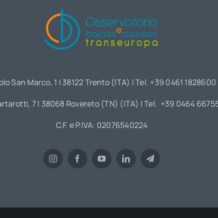
olo San Marco, 1 | 38122 Trento (ITA) | Tel. +39 0461 1828600
artarotti, 7 | 38068 Rovereto (TN) (ITA) | Tel. +39 0464 6675
C.F. e P.IVA: 02076540224