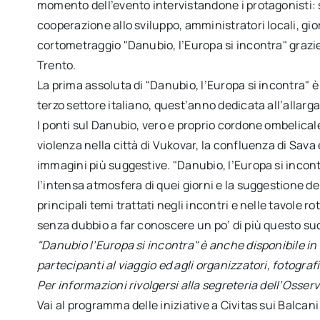
momento dell’evento intervistandone i protagonisti: si
cooperazione allo sviluppo, amministratori locali, gio
cortometraggio "Danubio, l’Europa si incontra" graz
Trento.
La prima assoluta di "Danubio, l’Europa si incontra" 
terzo settore italiano, quest’anno dedicata all’allar
I ponti sul Danubio, vero e proprio cordone ombelicale 
violenza nella città di Vukovar, la confluenza di Sava 
immagini più suggestive. "Danubio, l’Europa si incon
l’intensa atmosfera di quei giorni e la suggestione d
principali temi trattati negli incontri e nelle tavole 
senza dubbio a far conoscere un po’ di più questo sud
"Danubio l’Europa si incontra" è anche disponibile in
partecipanti al viaggio ed agli organizzatori, fotograf
Per informazioni rivolgersi alla segreteria dell’Osserv
Vai al programma delle iniziative a Civitas sui Balcani