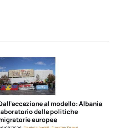
Dall’eccezione al modello: Albania
laboratorio delle politiche
migratorie europee
06/08/2026,
Daniela Ioniță
,
Fioralba Duma