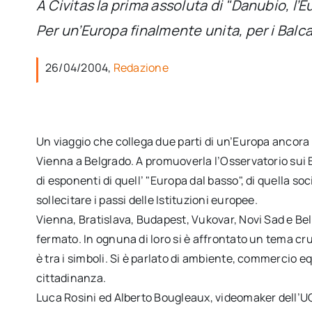
A Civitas la prima assoluta di "Danubio, l’
Per un’Europa finalmente unita, per i Balca
26/04/2004,
Redazione
Un viaggio che collega due parti di un’Europa ancora
Vienna a Belgrado. A promuoverla l’Osservatorio sui 
di esponenti di quell’ "Europa dal basso", di quella so
sollecitare i passi delle Istituzioni europee.
Vienna, Bratislava, Budapest, Vukovar, Novi Sad e Belgr
fermato. In ognuna di loro si è affrontato un tema cruc
è tra i simboli. Si è parlato di ambiente, commercio equ
cittadinanza.
Luca Rosini ed Alberto Bougleaux, videomaker dell’