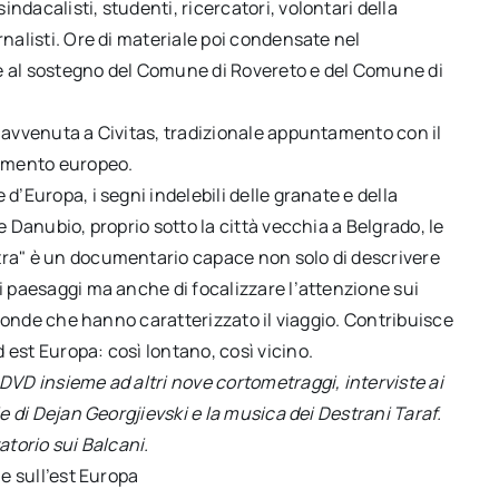
ndacalisti, studenti, ricercatori, volontari della
rnalisti. Ore di materiale poi condensate nel
ie al sostegno del Comune di Rovereto e del Comune di
è avvenuta a Civitas, tradizionale appuntamento con il
gamento europeo.
d’Europa, i segni indelebili delle granate e della
e Danubio, proprio sotto la città vecchia a Belgrado, le
tra" è un documentario capace non solo di descrivere
ei paesaggi ma anche di focalizzare l’attenzione sui
rotonde che hanno caratterizzato il viaggio. Contribuisce
 est Europa: così lontano, così vicino.
 DVD insieme ad altri nove cortometraggi, interviste ai
ie di Dejan Georgjievski e la musica dei Destrani Taraf.
atorio sui Balcani.
 e sull’est Europa