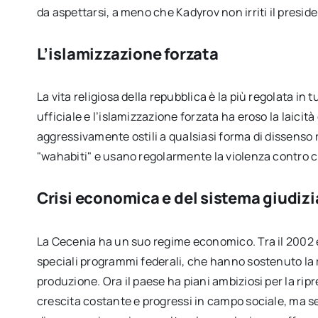
da aspettarsi, a meno che Kadyrov non irriti il presid
L’islamizzazione forzata
La vita religiosa della repubblica è la più regolata in t
ufficiale e l’islamizzazione forzata ha eroso la laicit
aggressivamente ostili a qualsiasi forma di dissenso
"wahabiti" e usano regolarmente la violenza contro chi
Crisi economica e del sistema giudizi
La Cecenia ha un suo regime economico. Tra il 2002 e
speciali programmi federali, che hanno sostenuto la r
produzione. Ora il paese ha piani ambiziosi per la rip
crescita costante e progressi in campo sociale, ma sec