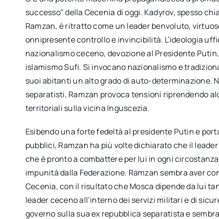
successo" della Cecenia di oggi. Kadyrov, spesso c
Ramzan, è ritratto come un leader benvoluto, virtuos
onnipresente controllo e invincibilità. L’ideologia uf
nazionalismo ceceno, devozione al Presidente Putin,
islamismo Sufi. Si invocano nazionalismo e tradizional
suoi abitanti un alto grado di auto-determinazione. Ne
separatisti, Ramzan provoca tensioni riprendendo alc
territoriali sulla vicina Inguscezia.
Esibendo una forte fedeltà al presidente Putin e porta
pubblici, Ramzan ha più volte dichiarato che il leader
che è pronto a combattere per lui in ogni circostanza
impunità dalla Federazione. Ramzan sembra aver convi
Cecenia, con il risultato che Mosca dipende da lui tan
leader ceceno all’interno dei servizi militari e di sic
governo sulla sua ex repubblica separatista e sembra