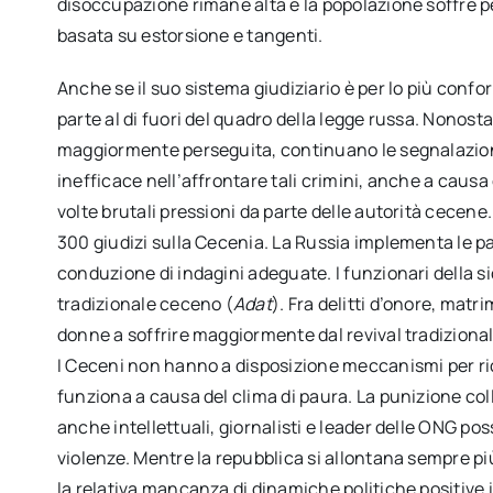
disoccupazione rimane alta e la popolazione soffre 
basata su estorsione e tangenti.
Anche se il suo sistema giudiziario è per lo più confor
parte al di fuori del quadro della legge russa. Nonosta
maggiormente perseguita, continuano le segnalazioni d
inefficace nell’affrontare tali crimini, anche a causa d
volte brutali pressioni da parte delle autorità cecene
300 giudizi sulla Cecenia. La Russia implementa le pa
conduzione di indagini adeguate. I funzionari della s
tradizionale ceceno (
Adat
). Fra delitti d’onore, mat
donne a soffrire maggiormente dal revival tradizional
I Ceceni non hanno a disposizione meccanismi per rich
funziona a causa del clima di paura. La punizione collet
anche intellettuali, giornalisti e leader delle ONG po
violenze. Mentre la repubblica si allontana sempre pi
la relativa mancanza di dinamiche politiche positive