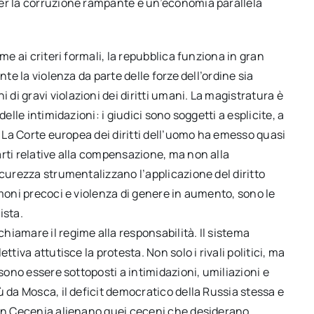
per la corruzione rampante e un’economia parallela
me ai criteri formali, la repubblica funziona in gran
nte la violenza da parte delle forze dell’ordine sia
i gravi violazioni dei diritti umani. La magistratura è
elle intimidazioni: i giudici sono soggetti a esplicite, a
. La Corte europea dei diritti dell’uomo ha emesso quasi
rti relative alla compensazione, ma non alla
icurezza strumentalizzano l’applicazione del diritto
rimoni precoci e violenza di genere in aumento, sono le
ista.
iamare il regime alla responsabilità. Il sistema
tiva attutisce la protesta. Non solo i rivali politici, ma
ssono essere sottoposti a intimidazioni, umiliazioni e
ù da Mosca, il deficit democratico della Russia stessa e
 in Cecenia alienano quei ceceni che desiderano