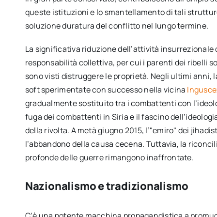
queste istituzioni e lo smantellamento di tali struttur
soluzione duratura del conflitto nel lungo termine.
La significativa riduzione dell’attività insurrezional
responsabilità collettiva, per cui i parenti dei ribelli 
sono visti distruggere le proprietà. Negli ultimi anni
soft sperimentate con successo nella vicina
Ingusce
gradualmente sostituito tra i combattenti con l’ideolo
fuga dei combattenti in Siria e il fascino dell’ideolog
della rivolta. A metà giugno 2015, l’"emiro" dei jihadi
l’abbandono della causa cecena. Tuttavia, la riconci
profonde delle guerre rimangono inaffrontate.
Nazionalismo e tradizionalismo
C’è una potente macchina propagandistica a promuove