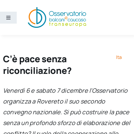
Salta
al
contenuto
Toggle
Navigation
Aree
Temi
C’è pace senza
Ita
riconciliazione?
Ricerca e divulgazione
Venerdì 6 e sabato 7 dicembre l’Osservatorio
Sezioni
organizza a Rovereto il suo secondo
convegno nazionale. Si può costruire la pace
Chi siamo
senza un profondo sforzo di elaborazione del
Cerca
conflitto? Il ruolo della cooperazione allo