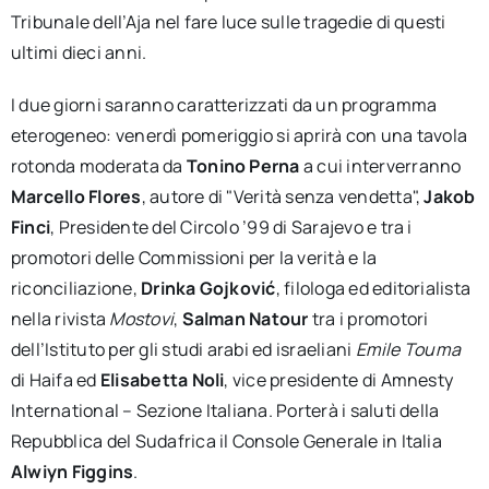
Tribunale dell’Aja nel fare luce sulle tragedie di questi
ultimi dieci anni.
I due giorni saranno caratterizzati da un programma
eterogeneo: venerdì pomeriggio si aprirà con una tavola
rotonda moderata da
Tonino Perna
a cui interverranno
Marcello Flores
, autore di "Verità senza vendetta",
Jakob
Finci
, Presidente del Circolo ’99 di Sarajevo e tra i
promotori delle Commissioni per la verità e la
riconciliazione,
Drinka Gojković
, filologa ed editorialista
nella rivista
Mostovi
,
Salman Natour
tra i promotori
dell’Istituto per gli studi arabi ed israeliani
Emile Touma
di Haifa ed
Elisabetta Noli
, vice presidente di Amnesty
International – Sezione Italiana. Porterà i saluti della
Repubblica del Sudafrica il Console Generale in Italia
Alwiyn Figgins
.