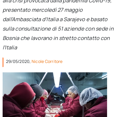
alla crisi provocata dalla pandemia Covid-19,
per:
presentato mercoledì 27 maggio
Newsletter
dall’Ambasciata d’Italia a Sarajevo e basato
sulla consultazione di 51 aziende con sede in
Ita
Bosnia che lavorano in stretto contatto con
l’Italia
29/05/2020,
Nicole Corritore