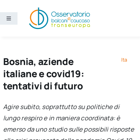
Salta
al
contenuto
Toggle
Navigation
Aree
Temi
Bosnia, aziende
Ita
italiane e covid19:
Ricerca e divulgazione
tentativi di futuro
Sezioni
Agire subito, soprattutto su politiche di
lungo respiro e in maniera coordinata: è
Chi siamo
emerso da uno studio sulle possibili risposte
Cerca