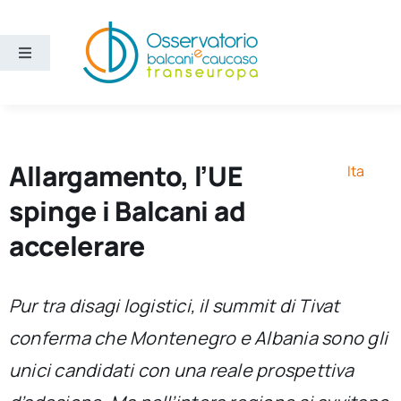
Salta
al
contenuto
Toggle
Navigation
Aree
Temi
Allargamento, l’UE
Ita
spinge i Balcani ad
Ricerca e divulgazione
accelerare
Sezioni
Pur tra disagi logistici, il summit di Tivat
conferma che Montenegro e Albania sono gli
Chi siamo
unici candidati con una reale prospettiva
Cerca