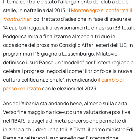
Il tema centrale è stato l’allargamento del club a dodici
stelle, in naftalina dal 2013. Il
Montenegro si conferma il
frontrunner
, col trattato d’adesione in fase di stesura e
14 capitoli negoziali provvisoriamente chiusi sui 33 totali.
Podgorica mira a finalizzarne almeno altri due in
occasione del prossimo Consiglio Affari esteri dell’UE, in
programma il 16 giugno a Lussemburgo. Milatović
definisce il suo Paese un “modello” per l’intera regione e
celebra i progressi negoziali come “il trionfo della nuova
cultura politica nazionale”, rivendicando
il cambio di
passo realizzato
con le elezioni del 2023.
Anche l’Albania sta andando bene, almeno sulla carta.
Verso fine maggio ha ricevuto una valutazione positiva
nell’IBAR, la pagella di metà percorso che permette di
iniziare a chiudere i capitoli. A Tivat, il primo ministro Edi
Rama ha reiterato il suo appello per l’integrazione