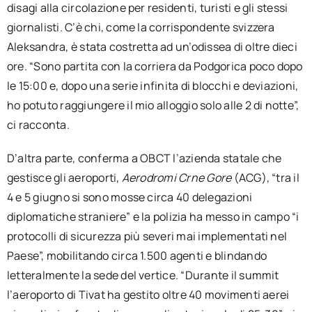
disagi alla circolazione per residenti, turisti e gli stessi
giornalisti. C’è chi, come la corrispondente svizzera
Aleksandra, è stata costretta ad un’odissea di oltre dieci
ore. “Sono partita con la corriera da Podgorica poco dopo
le 15:00 e, dopo una serie infinita di blocchi e deviazioni,
ho potuto raggiungere il mio alloggio solo alle 2 di notte”,
ci racconta.
D’altra parte, conferma a OBCT l’azienda statale che
gestisce gli aeroporti,
Aerodromi Crne Gore
(ACG), “tra il
4 e 5 giugno si sono mosse circa 40 delegazioni
diplomatiche straniere” e la polizia ha messo in campo “i
protocolli di sicurezza più severi mai implementati nel
Paese”, mobilitando circa 1.500 agenti e blindando
letteralmente la sede del vertice. “Durante il summit
l’aeroporto di Tivat ha gestito oltre 40 movimenti aerei