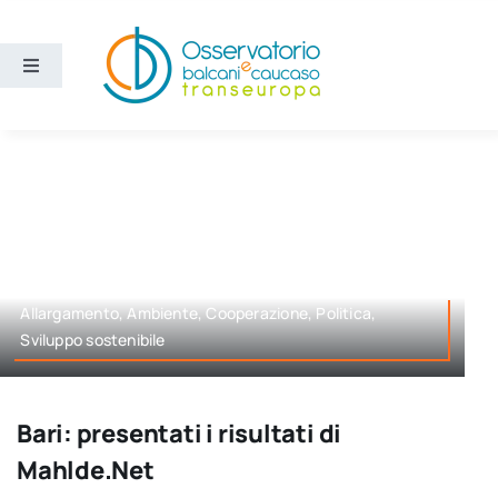
Salta
al
contenuto
Toggle
Navigation
Aree
Temi
Ricerca e divulgazione
Allargamento, Ambiente, Cooperazione, Politica,
Sviluppo sostenibile
Sezioni
Chi siamo
Bari: presentati i risultati di
Mahlde.Net
Cerca