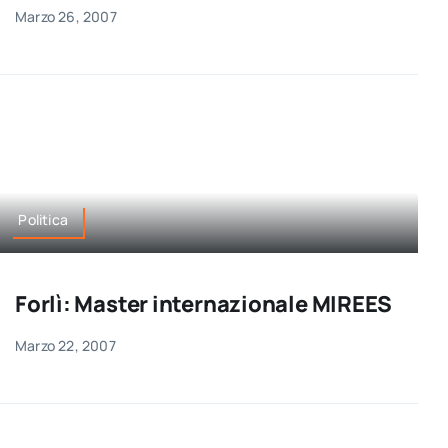
per:
Marzo 26, 2007
Newsletter
Ita
Politica
Forlì: Master internazionale MIREES
Marzo 22, 2007