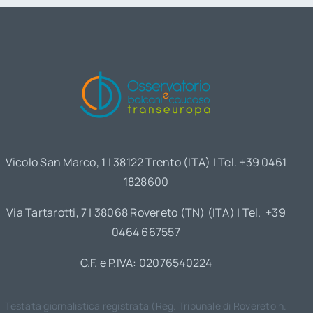
Vicolo San Marco, 1 | 38122 Trento (ITA) | Tel. +39 0461
1828600
Via Tartarotti, 7 | 38068 Rovereto (TN) (ITA) | Tel. +39
0464 667557
C.F. e P.IVA: 02076540224
Testata giornalistica registrata (Reg. Tribunale di Rovereto n.