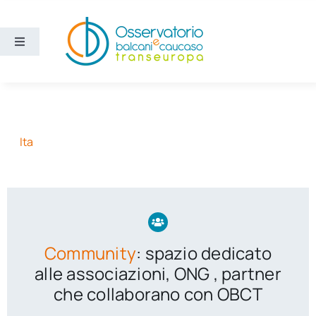
Salta
al
contenuto
Toggle
Navigation
Aree
Temi
Ita
Ricerca e divulgazione
Sezioni
Community
: spazio dedicato
Chi siamo
alle associazioni, ONG , partner
che collaborano con OBCT
Cerca