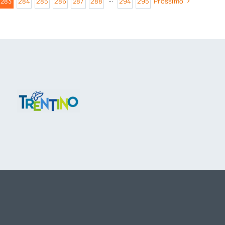
283
284
285
286
287
288
···
294
295
Prossimo