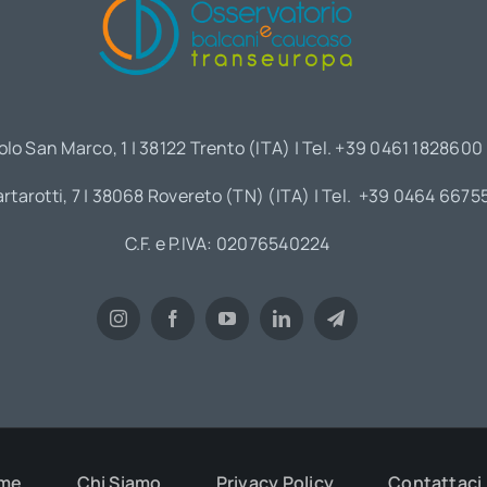
olo San Marco, 1 | 38122 Trento (ITA) | Tel. +39 0461 1828600
artarotti, 7 | 38068 Rovereto (TN) (ITA) | Tel. +39 0464 6675
C.F. e P.IVA: 02076540224
me
Chi Siamo
Privacy Policy
Contattaci