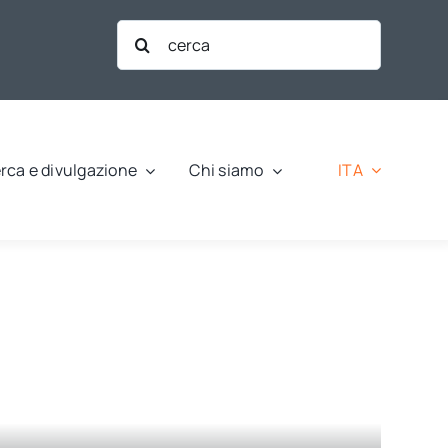
Cerca
per:
ITA
rca e divulgazione
Chi siamo