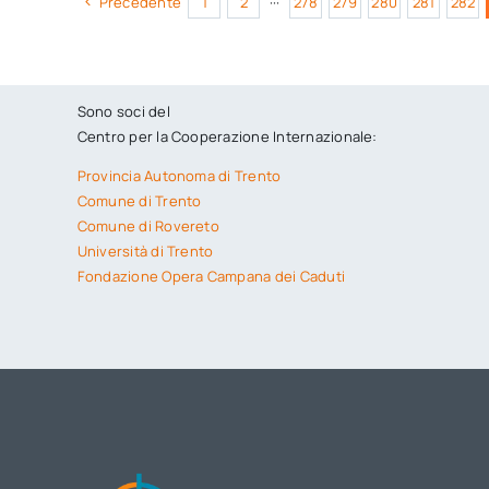
Precedente
1
2
···
278
279
280
281
282
Sono soci del
Centro per la Cooperazione Internazionale:
Provincia Autonoma di Trento
Comune di Trento
Comune di Rovereto
Università di Trento
Fondazione Opera Campana dei Caduti