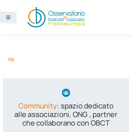
Salta
al
contenuto
Toggle
Navigation
Aree
Temi
Ita
Ricerca e divulgazione
Sezioni
Community
: spazio dedicato
Chi siamo
alle associazioni, ONG , partner
che collaborano con OBCT
Cerca