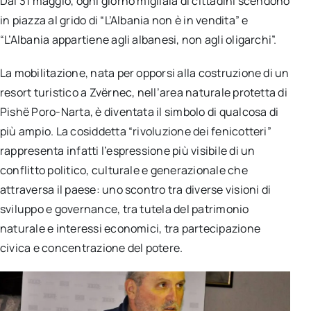
Dal 31 maggio, ogni giorno migliaia di cittadini scendono
per:
in piazza al grido di “L’Albania non è in vendita” e
“L’Albania appartiene agli albanesi, non agli oligarchi”.
Newsletter
La mobilitazione, nata per opporsi alla costruzione di un
Ita
resort turistico a Zvërnec, nell’area naturale protetta di
Pishë Poro-Narta, è diventata il simbolo di qualcosa di
più ampio. La cosiddetta “rivoluzione dei fenicotteri”
rappresenta infatti l’espressione più visibile di un
conflitto politico, culturale e generazionale che
attraversa il paese: uno scontro tra diverse visioni di
sviluppo e governance, tra tutela del patrimonio
naturale e interessi economici, tra partecipazione
civica e concentrazione del potere.