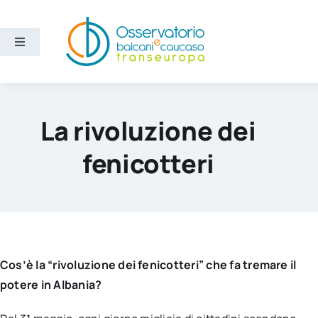
Salta
al
contenuto
Toggle
Navigation
Aree
La rivoluzione dei
Temi
fenicotteri
Ricerca e divulgazione
Sezioni
Cos’è la “rivoluzione dei fenicotteri” che fa tremare il
Chi siamo
potere in Albania?
Cerca