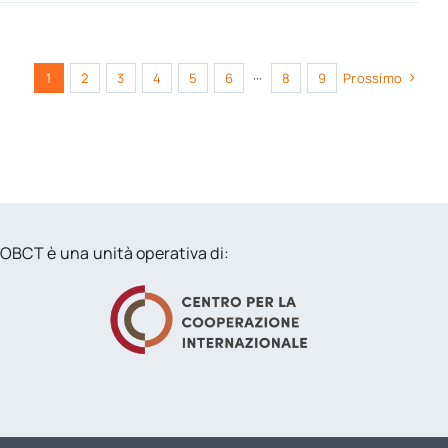
1
2
3
4
5
6
···
8
9
Prossimo
OBCT è una unità operativa di: