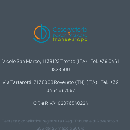
Vicolo San Marco, 1 | 38122 Trento (ITA) | Tel. +39 0461
1828600
Via Tartarotti, 7 | 38068 Rovereto (TN) (ITA) | Tel. +39
0464 667557
C.F. e P.IVA: 02076540224
Testata giornalistica registrata (Reg. Tribunale di Rovereto n.
256 del 26 maggio 2004)