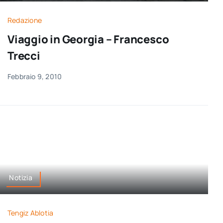
per:
Redazione
Newsletter
Viaggio in Georgia – Francesco
Trecci
Ita
Febbraio 9, 2010
Notizia
Tengiz Ablotia