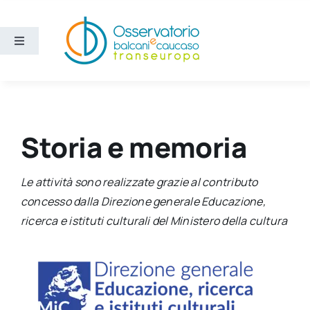
Salta
al
contenuto
Toggle
Navigation
Aree
Temi
Storia e memoria
Ricerca e divulgazione
Le attività sono realizzate grazie al contributo
concesso dalla Direzione generale Educazione,
Sezioni
ricerca e istituti culturali del Ministero della cultura
Chi siamo
Cerca