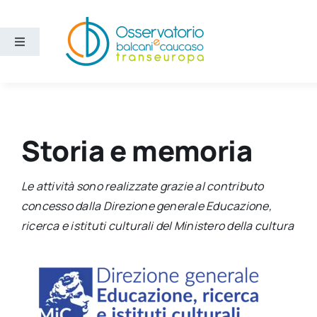
Salta
al
contenuto
Toggle
Navigation
Aree
Temi
Storia e memoria
Ricerca e divulgazione
Le attività sono realizzate grazie al contributo
concesso dalla Direzione generale Educazione,
Sezioni
ricerca e istituti culturali del Ministero della cultura
Chi siamo
Cerca