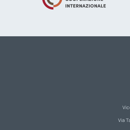
Vic
Via T