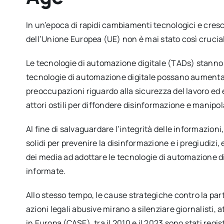
In un’epoca di rapidi cambiamenti tecnologici e cresc
dell’Unione Europea (UE) non è mai stato così crucia
Le tecnologie di automazione digitale (TADs) stanno t
tecnologie di automazione digitale possano aumentare 
preoccupazioni riguardo alla sicurezza del lavoro ed e
attori ostili per diffondere disinformazione e manipo
Al fine di salvaguardare l’integrità delle informazion
solidi per prevenire la disinformazione e i pregiudizi, 
dei media ad adottare le tecnologie di automazione dig
informate.
Allo stesso tempo, le cause strategiche contro la pa
azioni legali abusive mirano a silenziare giornalisti,
in Europa (CASE), tra il 2010 e il 2023 sono stati reg