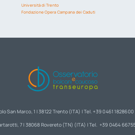
Università di Trento
Fondazione Opera Campana dei Caduti
olo San Marco, 1 | 38122 Trento (ITA) | Tel. +39 0461 1828600
artarotti, 7 | 38068 Rovereto (TN) (ITA) | Tel. +39 0464 6675