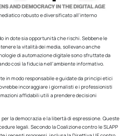
diatico robusto e diversificato all’interno
o in dote sia opportunità che rischi. Sebbene le
stenere la vitalità dei media, sollevano anche
cnologie di automazione digitale sono sfruttate da
ando così la fiducia nell’ambiente informativo.
ate in modo responsabile e guidate da principi etici
ovrebbe incoraggiare i giornalisti e i professionisti
azioni affidabili utili a prendere decisioni
per la democrazia e la libertà di espressione. Queste
rocedure legali. Secondo la Coalizione contro le SLAPP
e i recenti progressi, inclusa la Direttiva UE contro