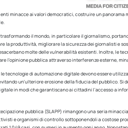
enti minacce ai valori democratici, costruire un panorama me
le.
rasformando il mondo, in particolare il giornalismo, portand
la produttività, migliorare la sicurezza dei giornalisti e so
sacerbano molte delle vulnerabilità esistenti. Inoltre, le te
lare l’opinione pubblica attraverso interferenze esterne, min
i, le tecnologie di automazione digitale devono essere utilizz
evitando un’ulteriore erosione della fiducia del pubblico. Si d
itale in modi che garantiscano ai cittadini l’accesso a inform
rtecipazione pubblica (SLAPP) rimangono una seria minaccia 
 attivisti e organismi di controllo sottoponendoli a costose p
istrati 1.049 casi, con numeri in aumento ogni anno. Nonostant