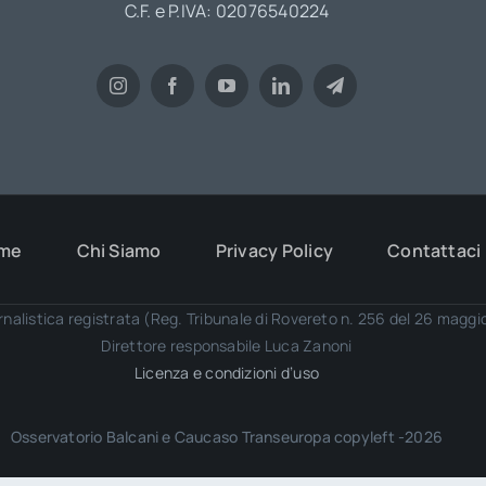
C.F. e P.IVA: 02076540224
me
Chi Siamo
Privacy Policy
Contattaci
rnalistica registrata (Reg. Tribunale di Rovereto n. 256 del 26 magg
Direttore responsabile Luca Zanoni
Licenza e condizioni d’uso
Osservatorio Balcani e Caucaso Transeuropa copyleft -2026