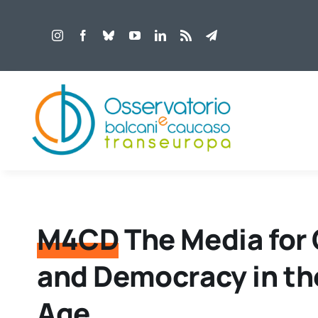
Salta
al
contenuto
M4CD
The Media for 
and Democracy in the
Age