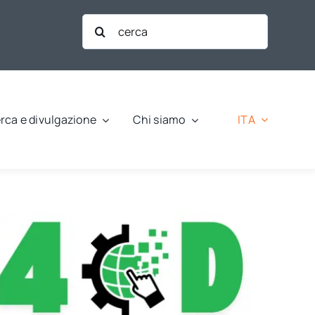
Cerca
per:
ITA
rca e divulgazione
Chi siamo