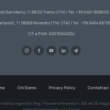
olo San Marco, 1 | 38122 Trento (ITA) | Tel. +39 0461 1828600
artarotti, 7 | 38068 Rovereto (TN) (ITA) | Tel. +39 0464 6675
C.F. e P.IVA: 02076540224
me
Chi Siamo
Privacy Policy
Contattaci
rnalistica registrata (Reg. Tribunale di Rovereto n. 256 del 26 magg
Direttore responsabile Luca Zanoni