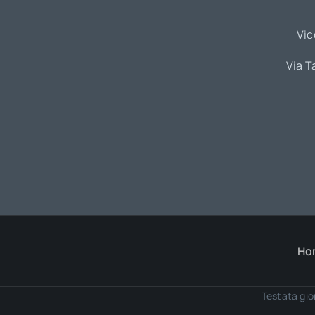
Vic
Via T
Ho
Testata gio