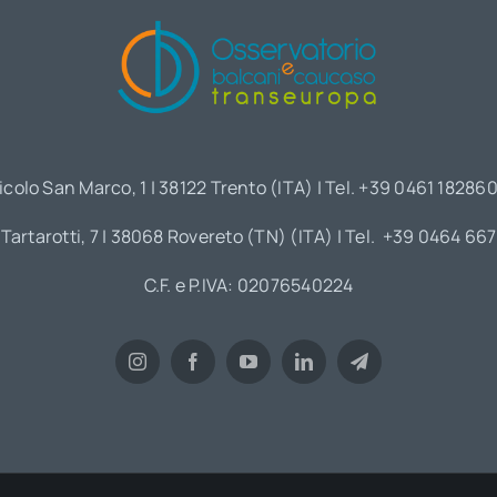
icolo San Marco, 1 | 38122 Trento (ITA) | Tel. +39 0461 18286
 Tartarotti, 7 | 38068 Rovereto (TN) (ITA) | Tel. +39 0464 66
C.F. e P.IVA: 02076540224