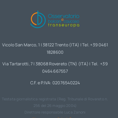
Vicolo San Marco, 1 | 38122 Trento (ITA) | Tel. +39 0461
1828600
Via Tartarotti, 7 | 38068 Rovereto (TN) (ITA) | Tel. +39
0464 667557
C.F. e P.IVA: 02076540224
Testata giornalistica registrata (Reg. Tribunale di Rovereto n.
256 del 26 maggio 2004)
Direttore responsabile Luca Zanoni