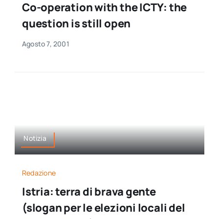
Co-operation with the ICTY: the
per:
question is still open
Newsletter
Agosto 7, 2001
Ita
Notizia
Redazione
Istria: terra di brava gente
(slogan per le elezioni locali del