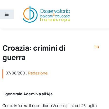
Salta
al
contenuto
Toggle
Navigation
Aree
Temi
Croazia: crimini di
Ita
guerra
Ricerca e divulgazione
07/08/2001,
Redazione
Sezioni
Chi siamo
Il generale Ademi va all’Aja
Cerca
Come informa il quotidiano Vecernji list del 25 luglio