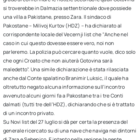
si troverebbe in Dalmazia settentrionale dove possiede
una villa a Pakistane, presso Zara. Il sindaco di
Pakostane – Milivoj Kurtov (HDZ) – ha dichiarato al
corrispondente locale del Vecernji list che "Anche nel
caso in cui questo dovesse essere vero, noi non
parleremo. La polizia può cercare quanto vuole, dico solo
che ogni Croato che non aiuterà Gotovina sarà
maledetto". Una simile dichiarazione è stata rilasciata
anche dal Conte spalatino Branimir Luksic, il quale ha
oltretutto negato alcuna informazione sull’incontro
avvenuto alcuni giorni fa a Pakostane tra i tre Conti
dalmati (tutti tre dell’HDZ), dichiarando che si è trattato
di un incontro privato.
Su Novi list del 27 luglio si dà per certa la presenza del
generale ricercato su di una nave che naviga nei dintorni
di Zara e Sebenico. E intanto nella regione la gente