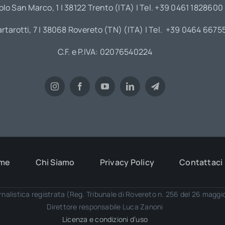
olo San Marco, 1 | 38122 Trento (ITA) | Tel. +39 0461 1828600
artarotti, 7 | 38068 Rovereto (TN) (ITA) | Tel. +39 0464 6675
C.F. e P.IVA: 02076540224
me
Chi Siamo
Privacy Policy
Contattaci
rnalistica registrata (Reg. Tribunale di Rovereto n. 256 del 26 magg
Direttore responsabile Luca Zanoni
Licenza e condizioni d’uso