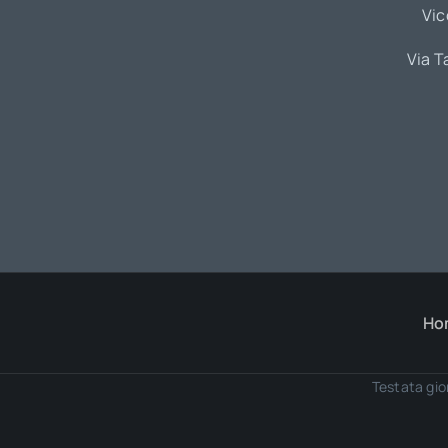
Vic
Via T
Ho
Testata gio