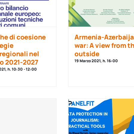
che di coesione
Armenia-Azerbaij
tegie
war: A view from t
egionali nel
outside
o 2021-2027
19 Marzo 2021, h. 16:00
21, h. 10:30
-
12:00