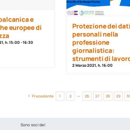
balcanica e
Protezione dei dat
che europee di
personali nella
zza
professione
1, h. 15:00
-
16:30
giornalistica:
strumenti di lavor
2 Marzo 2021, h. 16:00
Precedente
1
2
···
26
27
28
29
3
Sono soci del