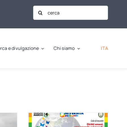
Cerca
per:
ITA
rca e divulgazione
Chi siamo