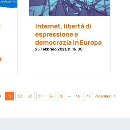
i
Internet, libertà di
espressione e
democrazia in Europa
26 Febbraio 2021, h. 16:00
o
0
31
32
33
34
35
36
···
40
41
Prossimo