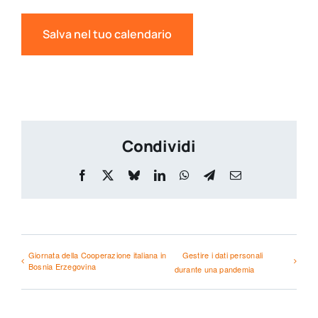
Salva nel tuo calendario
Condividi
Facebook
X
Bluesky
LinkedIn
WhatsApp
Telegram
Email
Giornata della Cooperazione italiana in
Gestire i dati personali
Bosnia Erzegovina
durante una pandemia