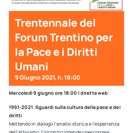
per:
Trentennale del
Newsletter
Forum Trentino per
Ita
la Pace e i Diritti
Umani
9 Giugno 2021, h. 18:00
Mercoledì 9 giugno
ore 18.00 | diretta web
1991-2021. Sguardi sulla cultura della pace e dei
diritti
Mettendo in dialogo l’analisi storica e l’esperienza
dell’attivismo, l’incontro intende ripercorrere