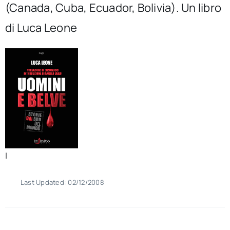
(Canada, Cuba, Ecuador, Bolivia). Un libro
per:
di Luca Leone
Newsletter
Ita
|
Last Updated: 02/12/2008