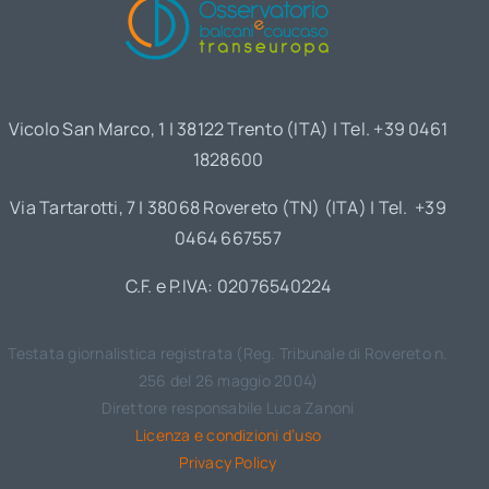
Vicolo San Marco, 1 | 38122 Trento (ITA) | Tel. +39 0461
1828600
Via Tartarotti, 7 | 38068 Rovereto (TN) (ITA) | Tel. +39
0464 667557
C.F. e P.IVA: 02076540224
Testata giornalistica registrata (Reg. Tribunale di Rovereto n.
256 del 26 maggio 2004)
Direttore responsabile Luca Zanoni
Licenza e condizioni d’uso
Privacy Policy