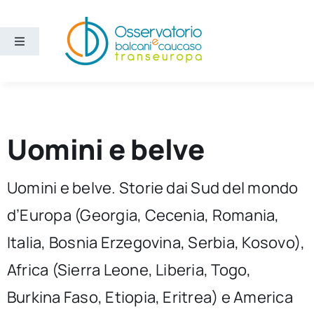
Salta
al
contenuto
Toggle
Navigation
Aree
Temi
Uomini e belve
Ricerca e divulgazione
Uomini e belve. Storie dai Sud del mondo
d’Europa (Georgia, Cecenia, Romania,
Sezioni
Italia, Bosnia Erzegovina, Serbia, Kosovo),
Chi siamo
Africa (Sierra Leone, Liberia, Togo,
Burkina Faso, Etiopia, Eritrea) e America
Cerca