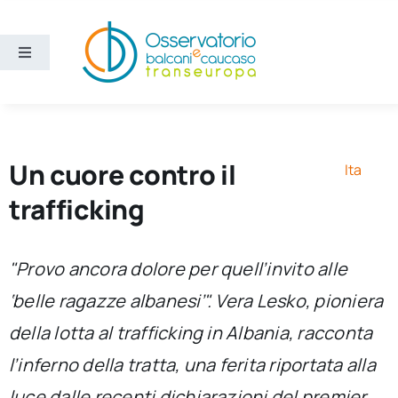
Salta
al
contenuto
Toggle
Navigation
Aree
Temi
Un cuore contro il
Ita
trafficking
Ricerca e divulgazione
"Provo ancora dolore per quell’invito alle
Sezioni
‘belle ragazze albanesi’". Vera Lesko, pioniera
della lotta al trafficking in Albania, racconta
Chi siamo
l’inferno della tratta, una ferita riportata alla
Cerca
luce dalle recenti dichiarazioni del premier