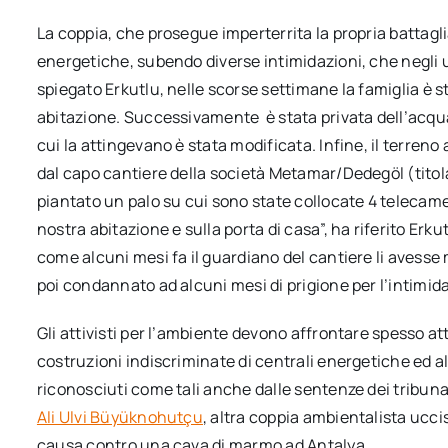
La coppia, che prosegue imperterrita la propria battagli
energetiche, subendo diverse intimidazioni, che negli 
spiegato Erkutlu, nelle scorse settimane la famiglia è st
abitazione. Successivamente è stata privata dell’acqua
cui la attingevano è stata modificata. Infine, il terreno 
dal capo cantiere della società Metamar/Dedegöl (titol
piantato un palo su cui sono state collocate 4 telecame
nostra abitazione e sulla porta di casa”, ha riferito Erku
come alcuni mesi fa il guardiano del cantiere li avesse
poi condannato ad alcuni mesi di prigione per l’intimid
Gli attivisti per l’ambiente devono affrontare spesso 
costruzioni indiscriminate di centrali energetiche ed al
riconosciuti come tali anche dalle sentenze dei tribuna
Ali Ulvi Büyüknohutçu
, altra coppia ambientalista ucci
causa contro una cava di marmo ad Antalya.