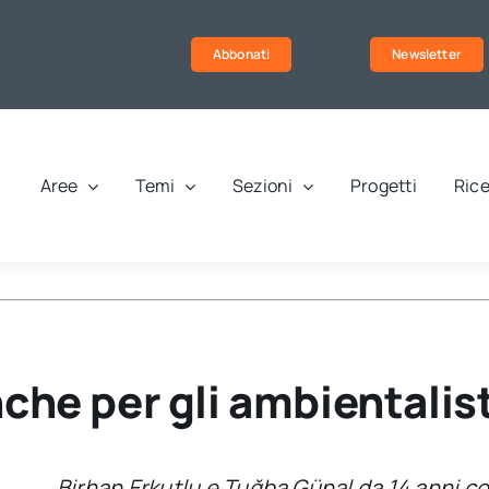
Abbonati
Newsletter
Aree
Temi
Sezioni
Progetti
Rice
che per gli ambientalist
Birhan Erkutlu e Tuğba Günal da 14 anni c