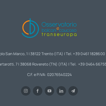
olo San Marco, 1 | 38122 Trento (ITA) | Tel. +39 0461 1828600
artarotti, 7 | 38068 Rovereto (TN) (ITA) | Tel. +39 0464 6675
C.F. e P.IVA: 02076540224