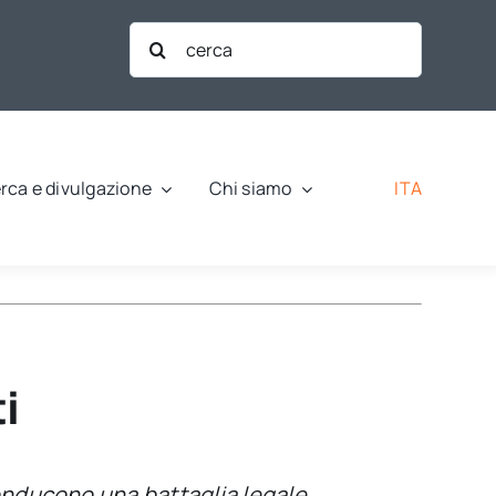
Cerca
per:
ITA
rca e divulgazione
Chi siamo
i
onducono una battaglia legale