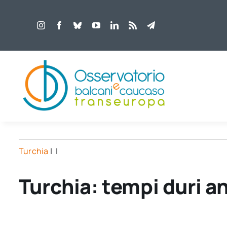
Salta
al
contenuto
Turchia
| |
Turchia: tempi duri an