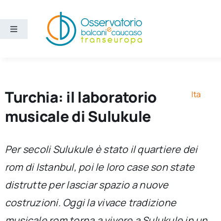
Salta
al
contenuto
Toggle
Navigation
Aree
Temi
Turchia: il laboratorio
Ita
musicale di Sulukule
Ricerca e divulgazione
Per secoli Sulukule è stato il quartiere dei
Sezioni
rom di Istanbul, poi le loro case son state
distrutte per lasciar spazio a nuove
Chi siamo
costruzioni. Oggi la vivace tradizione
Cerca
musicale rom torna a vivere a Sulukule in un