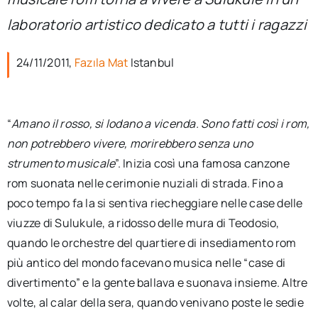
per:
laboratorio artistico dedicato a tutti i ragazzi
Newsletter
24/11/2011,
Fazıla Mat
Istanbul
Ita
“
Amano il rosso, si lodano a vicenda. Sono fatti così i rom,
non potrebbero vivere, morirebbero senza uno
strumento musicale
”. Inizia così una famosa canzone
rom suonata nelle cerimonie nuziali di strada. Fino a
poco tempo fa la si sentiva riecheggiare nelle case delle
viuzze di Sulukule, a ridosso delle mura di Teodosio,
quando le orchestre del quartiere di insediamento rom
più antico del mondo facevano musica nelle “case di
divertimento” e la gente ballava e suonava insieme. Altre
volte, al calar della sera, quando venivano poste le sedie