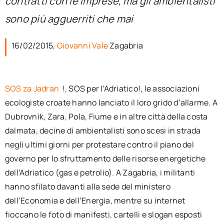
contratti con le imprese, ma gli ambientalisti
per:
sono più agguerriti che mai
Newsletter
16/02/2015,
Giovanni Vale
Zagabria
Ita
SOS za Jadran
!, SOS per l’Adriatico!, le associazioni
ecologiste croate hanno lanciato il loro grido d’allarme. A
Dubrovnik, Zara, Pola, Fiume e in altre città della costa
dalmata, decine di ambientalisti sono scesi in strada
negli ultimi giorni per protestare contro il piano del
governo per lo sfruttamento delle risorse energetiche
dell’Adriatico (gas e petrolio). A Zagabria, i militanti
hanno sfilato davanti alla sede del ministero
dell’Economia e dell’Energia, mentre su internet
fioccano le foto di manifesti, cartelli e slogan esposti