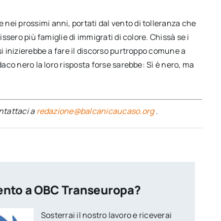
nei prossimi anni, portati dal vento di tolleranza che
issero più famiglie di immigrati di colore. Chissà se i
si inizierebbe a fare il discorso purtroppo comune a
daco nero la loro risposta forse sarebbe: Sì è nero, ma
ontattaci a
redazione@balcanicaucaso.org
.
ento a OBC Transeuropa?
Sosterrai il nostro lavoro e riceverai