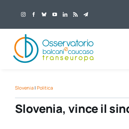
Salta
al
contenuto
Slovenia
|
Politica
Slovenia, vince il si