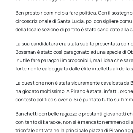
Ben presto ricominciò a fare politica. Con il sostegn
circoscrizionale di Santa Lucia, poi consigliere com
della locale sezione di partito è stato candidato alla 
La sua candidatura era stata subito presentata come 
Bossman è stato così paragonato ad una specie di Ob
inutile fare paragoni improponibili, ma l’idea che sar
fortemente caldeggiata dalle élite intellettuali della 
La questione non è stata sicuramente cavalcata da B
ha giocato moltissimo. A Pirano è stata, infatti, orc
contesto politico sloveno. Si è puntato tutto sull’im
Banchetti con belle ragazze e prestanti giovanotti che
con tanto di karaoke, non si è mancato nemmeno di a
trionfale entrata nella principale piazza di Pirano 