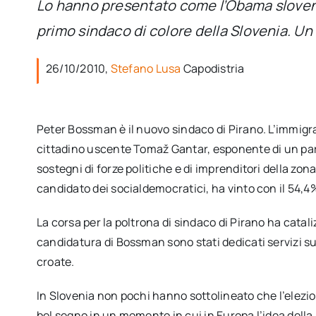
Lo hanno presentato come l’Obama sloveno. 
primo sindaco di colore della Slovenia. 
26/10/2010,
Stefano Lusa
Capodistria
Peter Bossman è il nuovo sindaco di Pirano. L’immigr
cittadino uscente Tomaž Gantar, esponente di un part
sostegni di forze politiche e di imprenditori della zo
candidato dei socialdemocratici, ha vinto con il 54,4%
La corsa per la poltrona di sindaco di Pirano ha catali
candidatura di Bossman sono stati dedicati servizi su T
croate.
In Slovenia non pochi hanno sottolineato che l’elezi
bel segno in un momento in cui in Europa l’idea dell