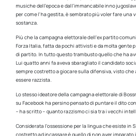
musiche dell’epoca e dall’immancabile inno jugoslavo. 
per come l’ha gestita, è sembrato più voler fare una v
sostanza.
Più che la campagna elettorale dell’ex partito comun
Forza Italia, fatta da pochi attivisti e da molta gent
di partito. In tutto questo trambusto quello che ha a
Lui quatto anni fa aveva sbaragliato il candidato so
sempre costretto a giocare sulla difensiva, visto che
essere razzista.
Lo stesso ideatore della campagna elettorale di Boss
su Facebook ha persino pensato di puntare il dito con
– ha scritto – quanto razzismo ci sia tra i vecchi intel
Considerata l’ossessione per la lingua che esiste in 
costretto ad incassare è quello di non aver imparato