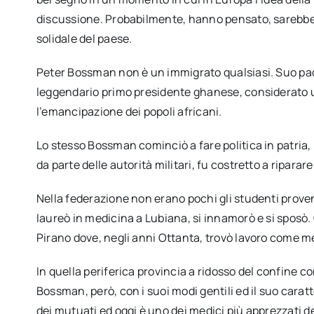
discussione. Probabilmente, hanno pensato, sarebbe 
solidale del paese.
Peter Bossman non è un immigrato qualsiasi. Suo pa
leggendario primo presidente ghanese, considerato una
l’emancipazione dei popoli africani.
Lo stesso Bossman cominciò a fare politica in patria,
da parte delle autorità militari, fu costretto a riparare
Nella federazione non erano pochi gli studenti proven
laureò in medicina a Lubiana, si innamorò e si sposò.
Pirano dove, negli anni Ottanta, trovò lavoro come m
In quella periferica provincia a ridosso del confine con
Bossman, però, con i suoi modi gentili ed il suo caratt
dei mutuati ed oggi è uno dei medici più apprezzati de