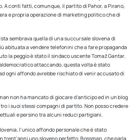
A conti fatti, comunque, il partito di Pahor, a Pirano,
era e propria operazione di marketing politico che di
ista sembrava quella di una succursale slovena di
e più abituata a vendere telefonini che a fare propaganda
vuto la peggio è stato il sindaco uscente Tomaž Gantar.
cialdemocratico attaccando, questa volta è stato
 ad ogni affondo avrebbe rischiato di venir accusato di
man non ha mancato di giocare d’anticipo ed in un blog
tro i suoi stessi compagni di partito. Non posso credere
lettuali e persino tra alcuni reduci partigiani.
Slovenia, l’unico affondo personale che è stato
 in trent’anni uno sloveno perfetto. Bossman, che parla