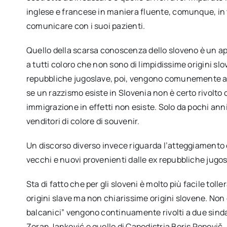
inglese e francese in maniera fluente, comunque, in t
comunicare con i suoi pazienti.
Quello della scarsa conoscenza dello sloveno è un a
a tutti coloro che non sono di limpidissime origini sl
repubbliche jugoslave, poi, vengono comunemente attr
se un razzismo esiste in Slovenia non è certo rivolto 
immigrazione in effetti non esiste. Solo da pochi anni
venditori di colore di souvenir.
Un discorso diverso invece riguarda l’atteggiamento c
vecchi e nuovi provenienti dalle ex repubbliche jugo
Sta di fatto che per gli sloveni è molto più facile tol
origini slave ma non chiarissime origini slovene. Non 
balcanici” vengono continuamente rivolti a due sindac
Zoran Janković e quello di Capodistria Boris Popovič.