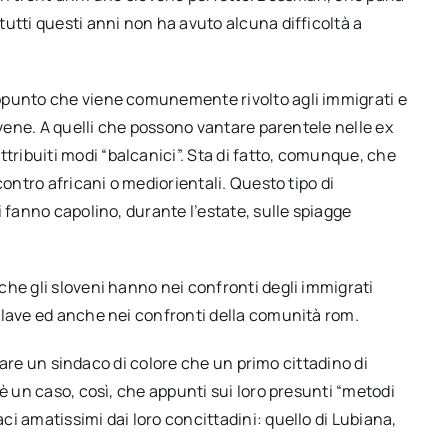
utti questi anni non ha avuto alcuna difficoltà a
ppunto che viene comunemente rivolto agli immigrati e
ovene. A quelli che possono vantare parentele nelle ex
ibuiti modi “balcanici”. Sta di fatto, comunque, che
contro africani o mediorientali. Questo tipo di
 fanno capolino, durante l’estate, sulle spiagge
he gli sloveni hanno nei confronti degli immigrati
slave ed anche nei confronti della comunità rom.
lerare un sindaco di colore che un primo cittadino di
è un caso, così, che appunti sui loro presunti “metodi
i amatissimi dai loro concittadini: quello di Lubiana,