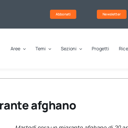
Abbonati
Newsletter
Aree
Temi
Sezioni
Progetti
Rice
grante afghano
Martedì sera un migrante afghano di 20 an