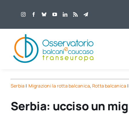
Salta
al
contenuto
Serbia
|
Migrazioni la rotta balcanica
,
Rotta balcanica
|
Serbia: ucciso un mi