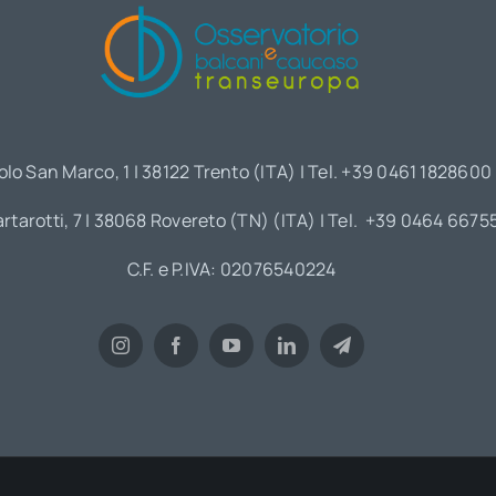
olo San Marco, 1 | 38122 Trento (ITA) | Tel. +39 0461 1828600
artarotti, 7 | 38068 Rovereto (TN) (ITA) | Tel. +39 0464 6675
C.F. e P.IVA: 02076540224