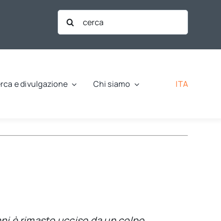
Cerca
per:
ITA
rca e divulgazione
Chi siamo
ni è rimasto ucciso da un colpo