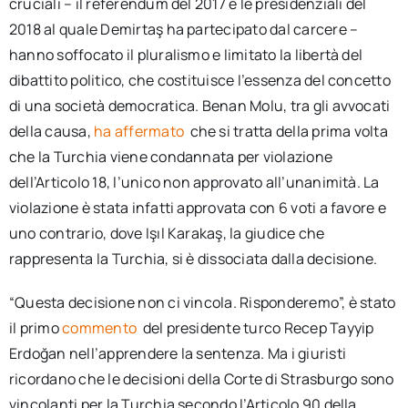
cruciali – il referendum del 2017 e le presidenziali del
2018 al quale Demirtaş ha partecipato dal carcere –
hanno soffocato il pluralismo e limitato la libertà del
dibattito politico, che costituisce l’essenza del concetto
di una società democratica. Benan Molu, tra gli avvocati
della causa,
ha affermato
che si tratta della prima volta
che la Turchia viene condannata per violazione
dell’Articolo 18,
l’unico non approvato all’unanimità. La
violazione è stata infatti approvata con 6 voti a favore e
uno contrario, dove Işıl Karakaş, la giudice che
rappresenta la Turchia, si è dissociata dalla decisione.
“Questa decisione non ci vincola. Risponderemo”, è stato
il primo
commento
del presidente turco Recep Tayyip
Erdoğan nell’apprendere la sentenza. Ma i giuristi
ricordano che le decisioni della Corte di Strasburgo sono
vincolanti per la Turchia secondo l’Articolo 90 della