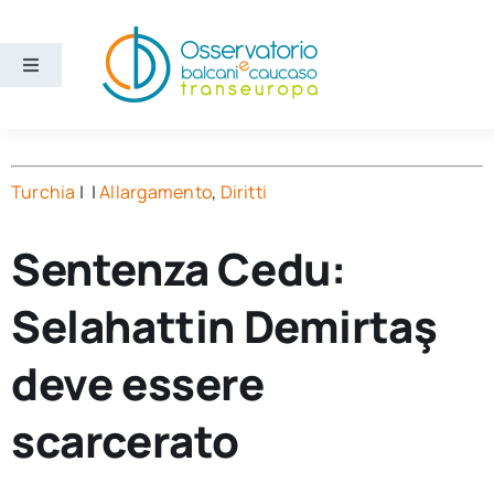
Salta
al
contenuto
Toggle
Navigation
Aree
Turchia
| |
Allargamento
,
Diritti
Temi
Sentenza Cedu:
Ricerca e divulgazione
Selahattin Demirtaş
Sezioni
deve essere
Chi siamo
scarcerato
Cerca