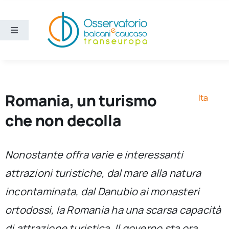
Salta
al
contenuto
Toggle
Navigation
Aree
Temi
Romania, un turismo
Ita
che non decolla
Ricerca e divulgazione
Nonostante offra varie e interessanti
Sezioni
attrazioni turistiche, dal mare alla natura
incontaminata, dal Danubio ai monasteri
Chi siamo
ortodossi, la Romania ha una scarsa capacità
Cerca
di attrazione turistica. Il governo sta ora