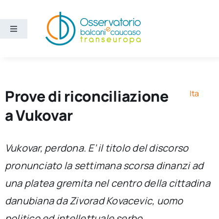
Salta
al
contenuto
Toggle
Navigation
Aree
Temi
Prove di riconciliazione
Ita
a Vukovar
Ricerca e divulgazione
Vukovar, perdona. E’ il titolo del discorso
Sezioni
pronunciato la settimana scorsa dinanzi ad
una platea gremita nel centro della cittadina
Chi siamo
danubiana da Zivorad Kovacevic, uomo
Cerca
politico ed intellettuale serbo.