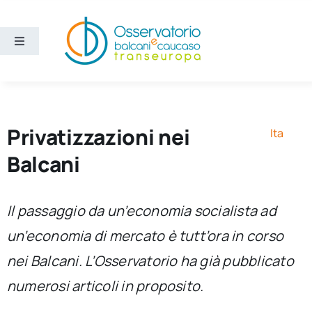
Salta
al
contenuto
Toggle
Navigation
Aree
Temi
Privatizzazioni nei
Ita
Balcani
Ricerca e divulgazione
Il passaggio da un’economia socialista ad
Sezioni
un’economia di mercato è tutt’ora in corso
nei Balcani. L’Osservatorio ha già pubblicato
Chi siamo
numerosi articoli in proposito.
Cerca