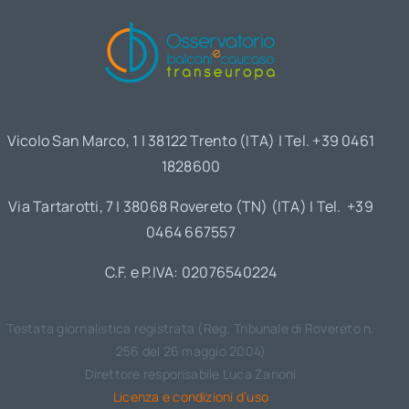
Vicolo San Marco, 1 | 38122 Trento (ITA) | Tel. +39 0461
1828600
Via Tartarotti, 7 | 38068 Rovereto (TN) (ITA) | Tel. +39
0464 667557
C.F. e P.IVA: 02076540224
Testata giornalistica registrata (Reg. Tribunale di Rovereto n.
256 del 26 maggio 2004)
Direttore responsabile Luca Zanoni
Licenza e condizioni d’uso