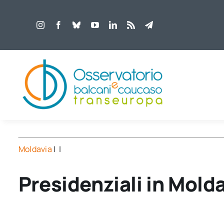
Salta
al
contenuto
Moldavia
| |
Presidenziali in Mold