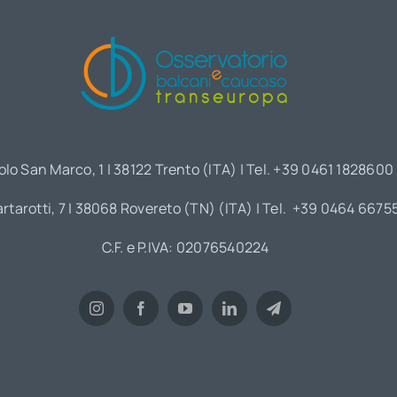
olo San Marco, 1 | 38122 Trento (ITA) | Tel. +39 0461 1828600
artarotti, 7 | 38068 Rovereto (TN) (ITA) | Tel. +39 0464 6675
C.F. e P.IVA: 02076540224