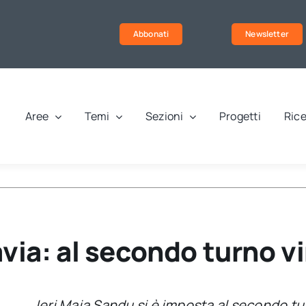
Abbonati
Newsletter
Aree
Temi
Sezioni
Progetti
Rice
avia: al secondo turno 
Ieri Maia Sandu si è imposta al secondo tu