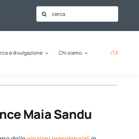
Cerca
per:
ITA
rca e divulgazione
Chi siamo
vince Maia Sandu
rno delle
elezioni presidenziali
in