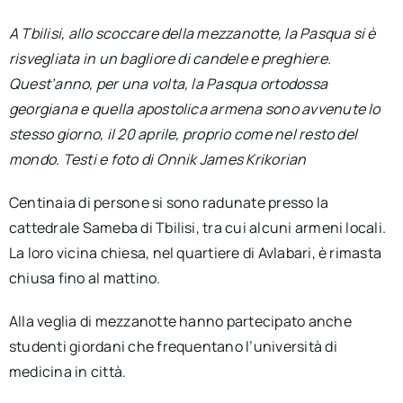
per:
A Tbilisi, allo scoccare della mezzanotte, la Pasqua si è
risvegliata in un bagliore di candele e preghiere.
Newsletter
Quest’anno, per una volta, la Pasqua ortodossa
georgiana e quella apostolica armena sono avvenute lo
Ita
stesso giorno, il 20 aprile, proprio come nel resto del
mondo. Testi e foto di Onnik James Krikorian
Centinaia di persone si sono radunate presso la
cattedrale Sameba di Tbilisi, tra cui alcuni armeni locali.
La loro vicina chiesa, nel quartiere di Avlabari, è rimasta
chiusa fino al mattino.
Alla veglia di mezzanotte hanno partecipato anche
studenti giordani che frequentano l’università di
medicina in città.