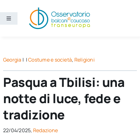
Salta
al
contenuto
Toggle
Navigation
Aree
Temi
Georgia
| |
Costume e società
,
Religioni
Ricerca e divulgazione
Pasqua a Tbilisi: una
notte di luce, fede e
Sezioni
tradizione
Chi siamo
22/04/2025,
Redazione
Cerca