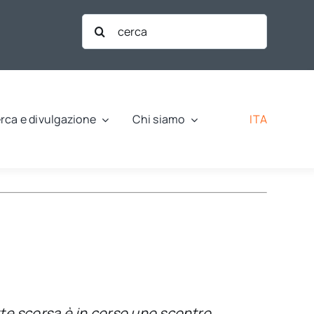
Cerca
per:
ITA
rca e divulgazione
Chi siamo
tte scorsa è in corso uno scontro