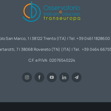
olo San Marco, 1 | 38122 Trento (ITA) | Tel. +39 0461 1828600
artarotti, 7 | 38068 Rovereto (TN) (ITA) | Tel. +39 0464 6675
C.F. e P.IVA: 02076540224