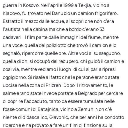
guerra in Kosovo. Nell’aprile 1999 a Tekjia, vicino a
Kladovo, fu trovato nel Danubio un camion frigorifero.
Estratto il mezzo dalle acque, si scoprì che non c’era
l’autista nella cabina ma che a bordo c’erano 53
cadaveri. Il film parte dalle immagini del fiume, mentre
una voce, quella del poliziotto che trovò il camion e lo
segnalò, ripercorre quelle ore. Altre voci si susseguono,
quella di chi si occupò del recupero, chi guidò il camion e
così via, mentre vediamo i luoghi di cui si parla ripresi
oggigiorno. Si risale al fatto che le persone erano state
uccise nella zona di Prizren. Dopo il ritrovamento, le
salme erano state invece portate a Belgrado per cercare
di coprire l’accaduto, tanto da essere tumulate nelle
fosse comuni di Batajnica, vicino a Zemun. Non c’è
niente di didascalico, Glavonić, che per anni ha condotto
ricerche e ha provato a fare un film di finzione sulla