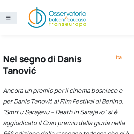
Salta
al
contenuto
Toggle
Navigation
Aree
Temi
Nel segno di Danis
Ita
Tanović
Ricerca e divulgazione
Ancora un premio per il cinema bosniaco e
Sezioni
per Danis Tanović al Film Festival di Berlino.
“Smrt u Sarajevu – Death in Sarajevo” si è
Chi siamo
aggiudicato il Gran premio della giuria nella
Cerca
66° edizione della rassegna tedesca che si è