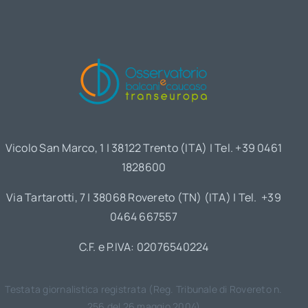
Vicolo San Marco, 1 | 38122 Trento (ITA) | Tel. +39 0461
1828600
Via Tartarotti, 7 | 38068 Rovereto (TN) (ITA) | Tel. +39
0464 667557
C.F. e P.IVA: 02076540224
Testata giornalistica registrata (Reg. Tribunale di Rovereto n.
256 del 26 maggio 2004)