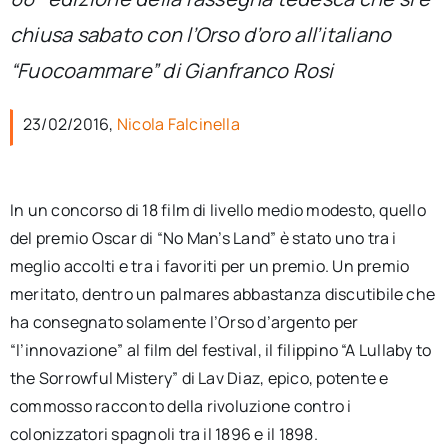
per:
chiusa sabato con l’Orso d’oro all’italiano
Newsletter
“Fuocoammare” di Gianfranco Rosi
23/02/2016,
Nicola Falcinella
Ita
In un concorso di 18 film di livello medio modesto, quello
del premio Oscar di “No Man’s Land” è stato uno tra i
meglio accolti e tra i favoriti per un premio. Un premio
meritato, dentro un palmares abbastanza discutibile che
ha consegnato solamente l’Orso d’argento per
“l’innovazione” al film del festival, il filippino “A Lullaby to
the Sorrowful Mistery” di Lav Diaz, epico, potente e
commosso racconto della rivoluzione contro i
colonizzatori spagnoli tra il 1896 e il 1898.