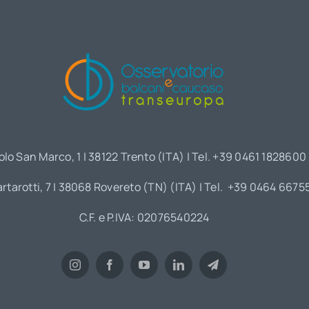
olo San Marco, 1 | 38122 Trento (ITA) | Tel. +39 0461 1828600
artarotti, 7 | 38068 Rovereto (TN) (ITA) | Tel. +39 0464 6675
C.F. e P.IVA: 02076540224