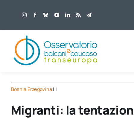
Salta
al
contenuto
Bosnia Erzegovina
| |
Migranti: la tentazio