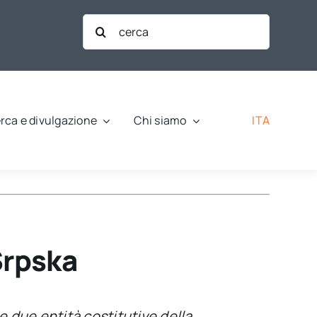
Cerca
per:
ITA
rca e divulgazione
Chi siamo
Srpska
e due entità costitutive della