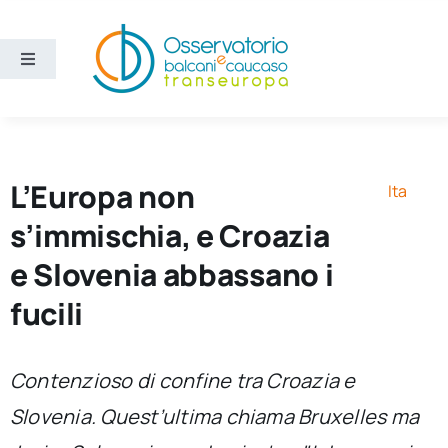
Salta
al
contenuto
Toggle
Navigation
Aree
Temi
L’Europa non
Ita
s’immischia, e Croazia
Ricerca e divulgazione
e Slovenia abbassano i
fucili
Sezioni
Chi siamo
Contenzioso di confine tra Croazia e
Slovenia. Quest’ultima chiama Bruxelles ma
Cerca