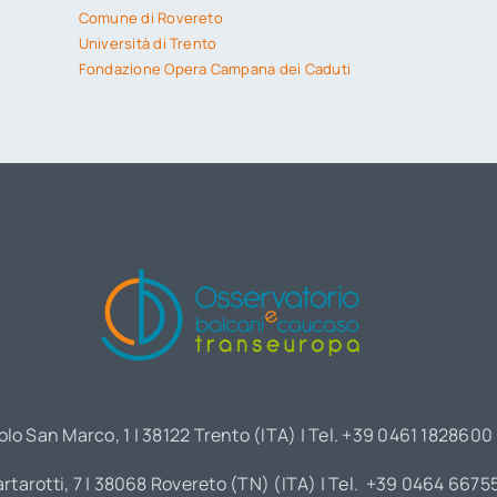
Comune di Rovereto
Università di Trento
Fondazione Opera Campana dei Caduti
olo San Marco, 1 | 38122 Trento (ITA) | Tel. +39 0461 1828600
artarotti, 7 | 38068 Rovereto (TN) (ITA) | Tel. +39 0464 6675