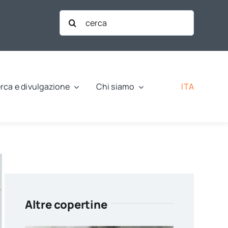
Cerca
per:
ITA
rca e divulgazione
Chi siamo
Altre copertine