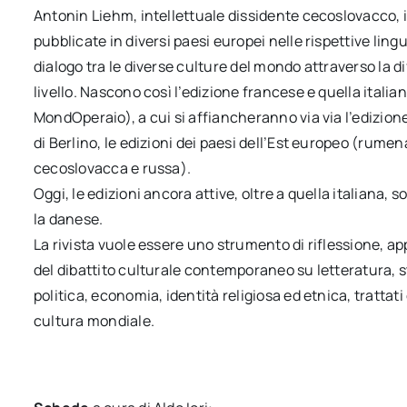
Antonin Liehm, intellettuale dissidente cecoslovacco, il
pubblicate in diversi paesi europei nelle rispettive ling
dialogo tra le diverse culture del mondo attraverso la di
livello. Nascono così l’edizione francese e quella italia
MondOperaio), a cui si affiancheranno via via l’edizion
di Berlino, le edizioni dei paesi dell’Est europeo (rum
cecoslovacca e russa).
Oggi, le edizioni ancora attive, oltre a quella italiana,
la danese.
La rivista vuole essere uno strumento di riflessione, a
del dibattito culturale contemporaneo su letteratura, sto
politica, economia, identità religiosa ed etnica, trattati
cultura mondiale.