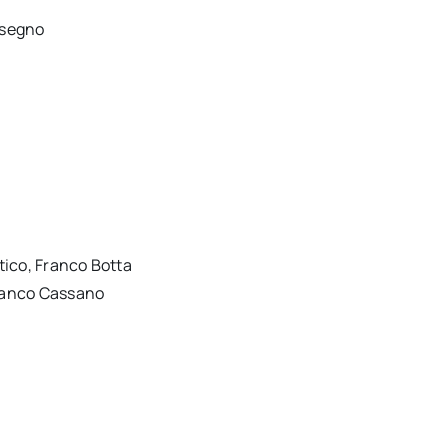
isegno
atico, Franco Botta
Franco Cassano