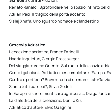
Schede
a cura di Aldo Iori:
Renato Ranaldi. Sprofondare nello spazio infinito del d
Adrian Paci. Il tragico della porta accanto
Sislej Xhafa. Uno sguardo nomade e clandestino
Crocevia Adriatico
L’eccezione adriatica, Franco Farinelli
Hadria inquietus, Giorgio Pressburger
Del viaggiare verso Oriente. Sul ruolo dello spazio adri
Come i gabbiani. L’Adriatico per completare l’Europa, 
Centro o periferia? Breve storia di un mare, Italo Garzia
Siamo tutti europei?, Silvia Godelli
In Europa si suol dimenticare ogni cosa…, Drago Jančar
La dialettica della creazione, Danilo Kiš
Adriatico d’autore, Elvio Guagnini