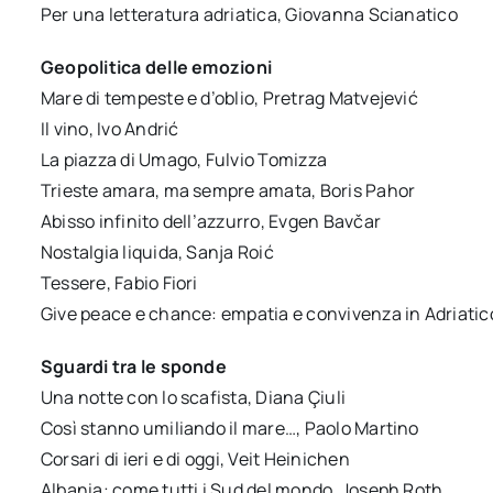
Per una letteratura adriatica, Giovanna Scianatico
Geopolitica delle emozioni
Mare di tempeste e d’oblio, Pretrag Matvejević
Il vino, Ivo Andrić
La piazza di Umago, Fulvio Tomizza
Trieste amara, ma sempre amata, Boris Pahor
Abisso infinito dell’azzurro, Evgen Bavčar
Nostalgia liquida, Sanja Roić
Tessere, Fabio Fiori
Give peace e chance: empatia e convivenza in Adriati
Sguardi tra le sponde
Una notte con lo scafista, Diana Çiuli
Così stanno umiliando il mare…, Paolo Martino
Corsari di ieri e di oggi, Veit Heinichen
Albania: come tutti i Sud del mondo, Joseph Roth