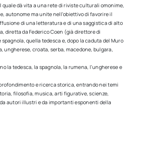
 quale dà vita a una rete di riviste culturali omonime,
ue, autonome ma unite nell’obiettivo di favorire il
ffusione di una letteratura e di una saggistica di alto
na, diretta da Federico Coen (già direttore di
e spagnola, quella tedesca e, dopo la caduta del Muro
ena, ungherese, croata, serba, macedone, bulgara,
 sono la tedesca, la spagnola, la rumena, l’ungherese e
pprofondimento e ricerca storica, entrando nei temi
ria, filosofia, musica, arti figurative, scienze,
 da autori illustri e da importanti esponenti della