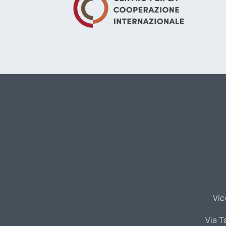
Vic
Via T