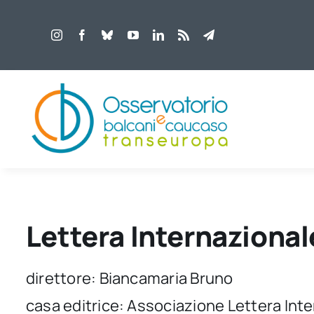
Salta
al
contenuto
Lettera Internazional
direttore: Biancamaria Bruno
casa editrice: Associazione Lettera Int