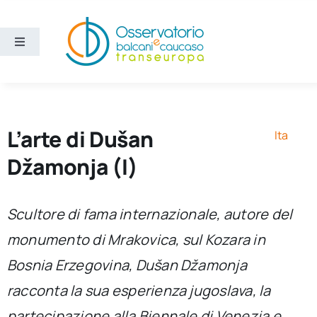
Salta
al
contenuto
Toggle
Navigation
Aree
Temi
L’arte di Dušan
Ita
Džamonja (I)
Ricerca e divulgazione
Scultore di fama internazionale, autore del
Sezioni
monumento di Mrakovica, sul Kozara in
Bosnia Erzegovina, Dušan Džamonja
Chi siamo
racconta la sua esperienza jugoslava, la
Cerca
partecipazione alla Biennale di Venezia e