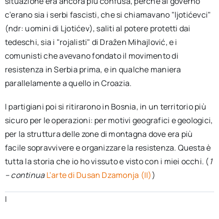
situazione era ancora più confusa, perché al governo
c’erano sia i serbi fascisti, che si chiamavano "ljotićevci"
(ndr: uomini di Ljotićev), saliti al potere protetti dai
tedeschi, sia i "rojalisti" di Dražen Mihajlović, e i
comunisti che avevano fondato il movimento di
resistenza in Serbia prima, e in qualche maniera
parallelamente a quello in Croazia.
I partigiani poi si ritirarono in Bosnia, in un territorio più
sicuro per le operazioni: per motivi geografici e geologici,
per la struttura delle zone di montagna dove era più
facile sopravvivere e organizzare la resistenza. Questa è
tutta la storia che io ho vissuto e visto con i miei occhi. (
1
– continua
L’arte di Dusan Dzamonja (II)
)
|