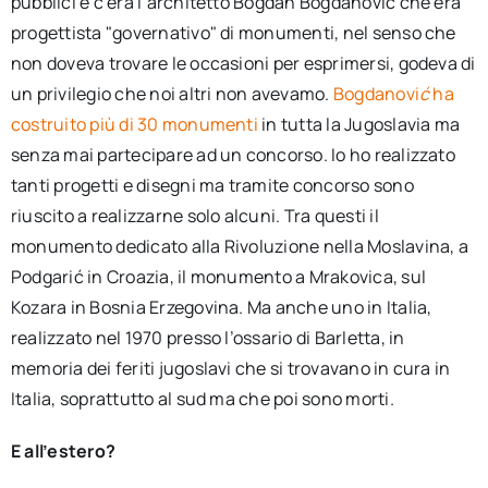
pubblici e c’era l’architetto Bogdan Bogdanović che era
progettista "governativo" di monumenti, nel senso che
non doveva trovare le occasioni per esprimersi, godeva di
un privilegio che noi altri non avevamo.
Bogdanovi
ć
ha
costruito più di 30 monumenti
in tutta la Jugoslavia ma
senza mai partecipare ad un concorso. Io ho realizzato
tanti progetti e disegni ma tramite concorso sono
riuscito a realizzarne solo alcuni. Tra questi il
monumento dedicato alla Rivoluzione nella Moslavina, a
Podgarić in Croazia, il monumento a Mrakovica, sul
Kozara in Bosnia Erzegovina. Ma anche uno in Italia,
realizzato nel 1970 presso l’ossario di Barletta, in
memoria dei feriti jugoslavi che si trovavano in cura in
Italia, soprattutto al sud ma che poi sono morti.
E all’estero?