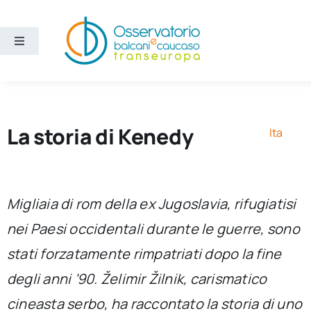
Salta
al
contenuto
Toggle
Navigation
Aree
Temi
La storia di Kenedy
Ita
Ricerca e divulgazione
Migliaia di rom della ex Jugoslavia, rifugiatisi
Sezioni
nei Paesi occidentali durante le guerre, sono
stati forzatamente rimpatriati dopo la fine
Chi siamo
degli anni ’90. Želimir Žilnik, carismatico
Cerca
cineasta serbo, ha raccontato la storia di uno