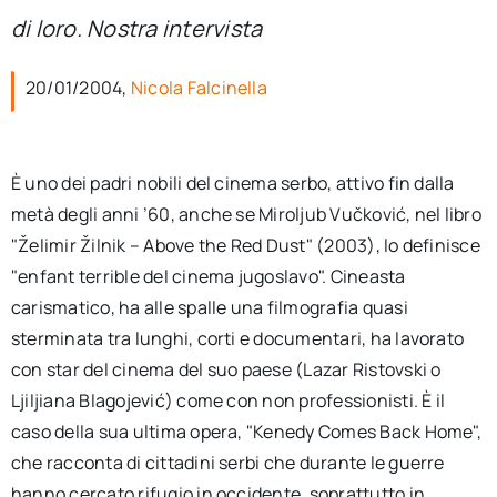
per:
di loro. Nostra intervista
Newsletter
20/01/2004,
Nicola Falcinella
Ita
È uno dei padri nobili del cinema serbo, attivo fin dalla
metà degli anni ’60, anche se Miroljub Vučković, nel libro
"Želimir Žilnik – Above the Red Dust" (2003), lo definisce
"enfant terrible del cinema jugoslavo". Cineasta
carismatico, ha alle spalle una filmografia quasi
sterminata tra lunghi, corti e documentari, ha lavorato
con star del cinema del suo paese (Lazar Ristovski o
Ljiljiana Blagojević) come con non professionisti. È il
caso della sua ultima opera, "Kenedy Comes Back Home",
che racconta di cittadini serbi che durante le guerre
hanno cercato rifugio in occidente, soprattutto in